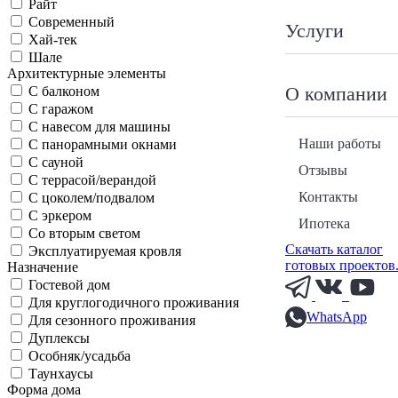
Райт
Современный
Услуги
Хай-тек
Шале
Архитектурные элементы
О компании
С балконом
С гаражом
С навесом для машины
Наши работы
С панорамными окнами
С сауной
Отзывы
С террасой/верандой
Контакты
С цоколем/подвалом
С эркером
Ипотека
Со вторым светом
Скачать каталог
Эксплуатируемая кровля
готовых проектов
Назначение
Гостевой дом
Для круглогодичного проживания
WhatsApp
Для сезонного проживания
Дуплексы
Особняк/усадьба
Таунхаусы
Форма дома