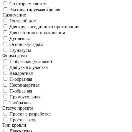
Со вторым светом
Эксплуатируемая кровля
Назначение
Гостевой дом
Для круглогодичного проживания
Для сезонного проживания
Дуплексы
Особняк/усадьба
Таунхаусы
Форма дома
Г-образная (угловые)
Для узкого участка
Квадратная
Н-образная
Нестандартная
П-образная
Прямоугольная
Т-образная
Статус проекта
Проект в разработке
Проект готов
Тип кровли
Двускатная