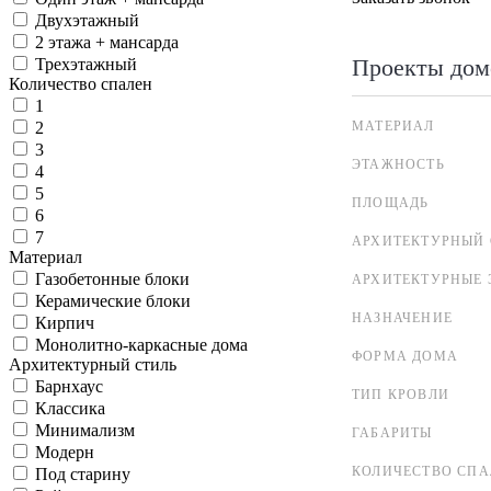
Двухэтажный
2 этажа + мансарда
Проекты дом
Трехэтажный
Количество спален
1
МАТЕРИАЛ
2
3
ЭТАЖНОСТЬ
4
5
ПЛОЩАДЬ
6
7
АРХИТЕКТУРНЫЙ 
Материал
Газобетонные блоки
АРХИТЕКТУРНЫЕ 
Керамические блоки
НАЗНАЧЕНИЕ
Кирпич
Монолитно-каркасные дома
ФОРМА ДОМА
Архитектурный стиль
Барнхаус
ТИП КРОВЛИ
Классика
Минимализм
ГАБАРИТЫ
Модерн
КОЛИЧЕСТВО СПА
Под старину