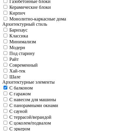
Газобетонные блоки
Керамические блоки
Кирпич
Монолитно-каркасные дома
Архитектурный стиль
Барнхаус
Классика
Минимализм
Модерн
Под старину
Райт
Современный
Хай-тек
Шале
Архитектурные элементы
С балконом
С гаражом
С навесом для машины
С панорамными окнами
С сауной
С террасой/верандой
С цоколем/подвалом
С эркером