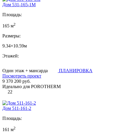
Дом 531-165-1М
Площадь:
2
165 м
Размеры:
9.34×10.59м
Этажей:
Один этаж + мансарда
ПЛАНИРОВКА
Посмотреть проект
9 370 200 руб.
Идеально для POROTHERM
22
Дом 511-161-2
Площадь:
2
161 м