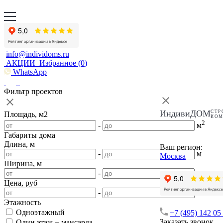
info@individoms.ru
АКЦИИ
Избранное (
0
)
WhatsApp
Фильтр проектов
ИндивиДОМ
СТР
Площадь, м2
КО
2
-
м
Габариты дома
Длина, м
Ваш регион:
-
м
Москва
Ширина, м
-
м
Цена, руб
-
Этажность
Одноэтажный
+7 (495) 142 05
Заказать звонок
Один этаж + мансарда