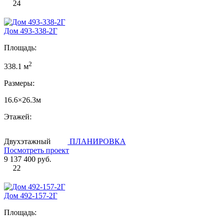
24
Дом 493-338-2Г
Площадь:
2
338.1 м
Размеры:
16.6×26.3м
Этажей:
Двухэтажный
ПЛАНИРОВКА
Посмотреть проект
9 137 400 руб.
22
Дом 492-157-2Г
Площадь: