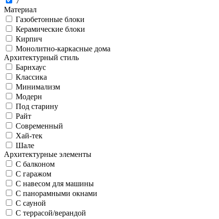
7
Материал
Газобетонные блоки
Керамические блоки
Кирпич
Монолитно-каркасные дома
Архитектурный стиль
Барнхаус
Классика
Минимализм
Модерн
Под старину
Райт
Современный
Хай-тек
Шале
Архитектурные элементы
С балконом
С гаражом
С навесом для машины
С панорамными окнами
С сауной
С террасой/верандой