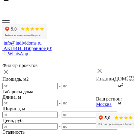
info@individoms.ru
АКЦИИ
Избранное (
0
)
WhatsApp
Фильтр проектов
ИндивиДОМ
СТР
Площадь, м2
КО
2
-
м
Габариты дома
Длина, м
Ваш регион:
-
м
Москва
Ширина, м
-
м
Цена, руб
-
Этажность