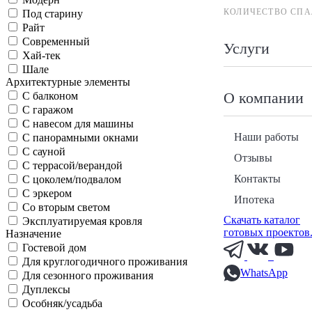
КОЛИЧЕСТВО СПА
Под старину
Райт
Современный
Услуги
Хай-тек
Шале
Архитектурные элементы
О компании
С балконом
С гаражом
С навесом для машины
Наши работы
С панорамными окнами
С сауной
Отзывы
С террасой/верандой
Контакты
С цоколем/подвалом
С эркером
Ипотека
Со вторым светом
Скачать каталог
Эксплуатируемая кровля
готовых проектов
Назначение
Гостевой дом
Для круглогодичного проживания
WhatsApp
Для сезонного проживания
Дуплексы
Особняк/усадьба