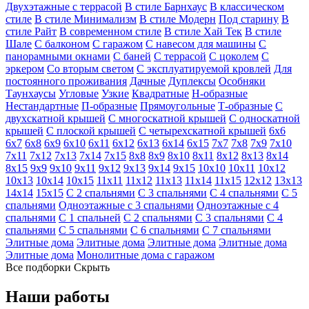
Двухэтажные с террасой
В стиле Барнхаус
В классическом
стиле
В стиле Минимализм
В стиле Модерн
Под старину
В
стиле Райт
В современном стиле
В стиле Хай Тек
В стиле
Шале
С балконом
С гаражом
С навесом для машины
С
панорамными окнами
С баней
С террасой
С цоколем
С
эркером
Со вторым светом
С эксплуатируемой кровлей
Для
постоянного проживания
Дачные
Дуплексы
Особняки
Таунхаусы
Угловые
Узкие
Квадратные
Н-образные
Нестандартные
П-образные
Прямоугольные
Т-образные
С
двухскатной крышей
С многоскатной крышей
С односкатной
крышей
С плоской крышей
С четырехскатной крышей
6х6
6х7
6х8
6х9
6х10
6х11
6х12
6х13
6х14
6х15
7х7
7х8
7х9
7х10
7х11
7х12
7х13
7х14
7х15
8х8
8х9
8х10
8х11
8х12
8х13
8х14
8х15
9х9
9х10
9х11
9х12
9х13
9х14
9х15
10х10
10х11
10х12
10х13
10х14
10х15
11х11
11х12
11х13
11х14
11х15
12х12
13х13
14х14
15х15
С 2 спальнями
С 3 спальнями
С 4 спальнями
С 5
спальнями
Одноэтажные с 3 спальнями
Одноэтажные с 4
спальнями
С 1 спальней
С 2 спальнями
С 3 спальнями
С 4
спальнями
С 5 спальнями
С 6 спальнями
С 7 спальнями
Элитные дома
Элитные дома
Элитные дома
Элитные дома
Элитные дома
Монолитные дома с гаражом
Все подборки
Скрыть
Наши работы