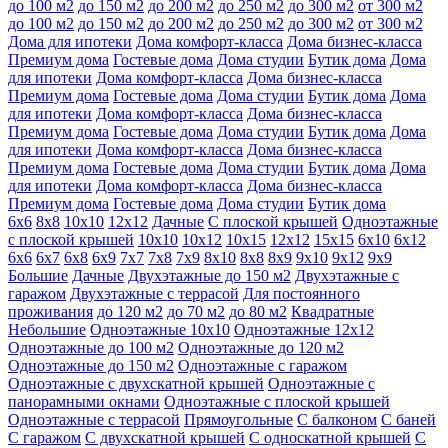
до 100 м2
до 150 м2
до 200 м2
до 250 м2
до 300 м2
от 300 м2
до 100 м2
до 150 м2
до 200 м2
до 250 м2
до 300 м2
от 300 м2
Дома для ипотеки
Дома комфорт-класса
Дома бизнес-класса
Премиум дома
Гостевые дома
Дома студии
Бутик дома
Дома
для ипотеки
Дома комфорт-класса
Дома бизнес-класса
Премиум дома
Гостевые дома
Дома студии
Бутик дома
Дома
для ипотеки
Дома комфорт-класса
Дома бизнес-класса
Премиум дома
Гостевые дома
Дома студии
Бутик дома
Дома
для ипотеки
Дома комфорт-класса
Дома бизнес-класса
Премиум дома
Гостевые дома
Дома студии
Бутик дома
Дома
для ипотеки
Дома комфорт-класса
Дома бизнес-класса
Премиум дома
Гостевые дома
Дома студии
Бутик дома
6х6
8х8
10х10
12х12
Дачные
С плоской крышей
Одноэтажные
с плоской крышей
10х10
10х12
10х15
12х12
15х15
6х10
6х12
6х6
6х7
6х8
6х9
7х7
7х8
7х9
8х10
8х8
8х9
9х10
9х12
9х9
Большие
Дачные
Двухэтажные до 150 м2
Двухэтажные с
гаражом
Двухэтажные с террасой
Для постоянного
проживания
до 120 м2
до 70 м2
до 80 м2
Квадратные
Небольшие
Одноэтажные 10х10
Одноэтажные 12х12
Одноэтажные до 100 м2
Одноэтажные до 120 м2
Одноэтажные до 150 м2
Одноэтажные с гаражом
Одноэтажные с двухскатной крышей
Одноэтажные с
панорамными окнами
Одноэтажные с плоской крышей
Одноэтажные с террасой
Прямоугольные
С балконом
С баней
С гаражом
С двухскатной крышей
С односкатной крышей
С