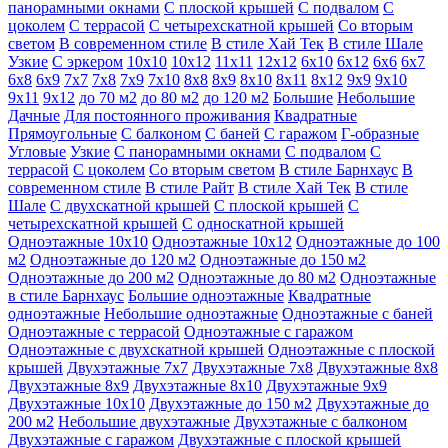
панорамными окнами
С плоской крышей
С подвалом
С
цоколем
С террасой
С четырехскатной крышей
Со вторым
светом
В современном стиле
В стиле Хай Тек
В стиле Шале
Узкие
С эркером
10х10
10х12
11х11
12х12
6х10
6х12
6х6
6х7
6х8
6х9
7х7
7х8
7х9
7х10
8х8
8х9
8х10
8х11
8х12
9х9
9х10
9х11
9х12
до 70 м2
до 80 м2
до 120 м2
Большие
Небольшие
Дачные
Для постоянного проживания
Квадратные
Прямоугольные
С балконом
С баней
С гаражом
Г-образные
Угловые
Узкие
С панорамными окнами
С подвалом
С
террасой
С цоколем
Со вторым светом
В стиле Барнхаус
В
современном стиле
В стиле Райт
В стиле Хай Тек
В стиле
Шале
С двухскатной крышей
С плоской крышей
С
четырехскатной крышей
С односкатной крышей
Одноэтажные 10х10
Одноэтажные 10х12
Одноэтажные до 100
м2
Одноэтажные до 120 м2
Одноэтажные до 150 м2
Одноэтажные до 200 м2
Одноэтажные до 80 м2
Одноэтажные
в стиле Барнхаус
Большие одноэтажные
Квадратные
одноэтажные
Небольшие одноэтажные
Одноэтажные с баней
Одноэтажные с террасой
Одноэтажные с гаражом
Одноэтажные с двухскатной крышей
Одноэтажные с плоской
крышей
Двухэтажные 7х7
Двухэтажные 7х8
Двухэтажные 8х8
Двухэтажные 8х9
Двухэтажные 8х10
Двухэтажные 9х9
Двухэтажные 10х10
Двухэтажные до 150 м2
Двухэтажные до
200 м2
Небольшие двухэтажные
Двухэтажные с балконом
Двухэтажные с гаражом
Двухэтажные с плоской крышей