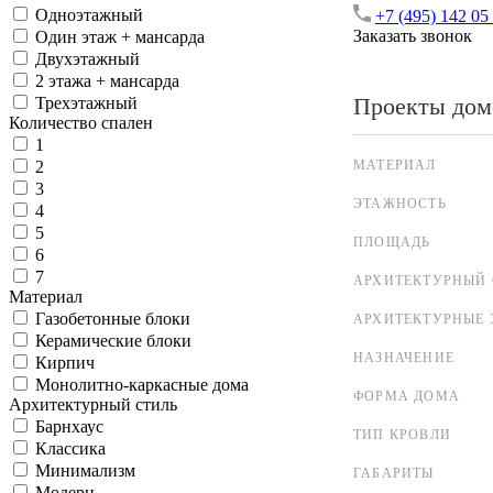
Одноэтажный
+7 (495) 142 05
Заказать звонок
Один этаж + мансарда
Двухэтажный
2 этажа + мансарда
Проекты дом
Трехэтажный
Количество спален
1
МАТЕРИАЛ
2
3
ЭТАЖНОСТЬ
4
5
ПЛОЩАДЬ
6
7
АРХИТЕКТУРНЫЙ 
Материал
Газобетонные блоки
АРХИТЕКТУРНЫЕ 
Керамические блоки
НАЗНАЧЕНИЕ
Кирпич
Монолитно-каркасные дома
ФОРМА ДОМА
Архитектурный стиль
Барнхаус
ТИП КРОВЛИ
Классика
Минимализм
ГАБАРИТЫ
Модерн