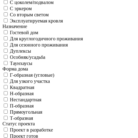
С цоколем/подвалом
С эркером
Со вторым светом
Эксплуатируемая кровля
Назначение
Гостевой дом
Для круглогодичного проживания
Для сезонного проживания
Дуплексы
Особняк/усадьба
Таунхаусы
Форма дома
Г-образная (угловые)
Для узкого участка
Квадратная
Н-образная
Нестандартная
П-образная
Прямоугольная
Т-образная
Статус проекта
Проект в разработке
Проект готов