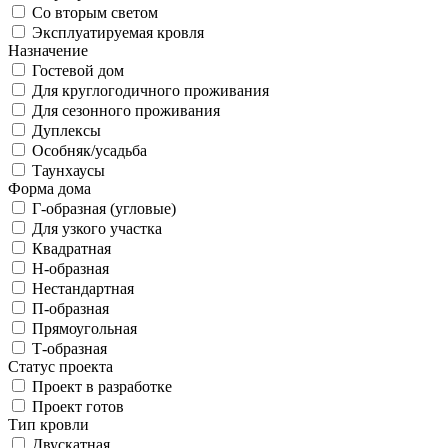
Со вторым светом
Эксплуатируемая кровля
Назначение
Гостевой дом
Для круглогодичного проживания
Для сезонного проживания
Дуплексы
Особняк/усадьба
Таунхаусы
Форма дома
Г-образная (угловые)
Для узкого участка
Квадратная
Н-образная
Нестандартная
П-образная
Прямоугольная
Т-образная
Статус проекта
Проект в разработке
Проект готов
Тип кровли
Двускатная