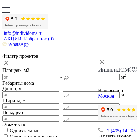
info@individoms.ru
АКЦИИ
Избранное (
0
)
WhatsApp
Фильтр проектов
ИндивиДОМ
СТР
Площадь, м2
КО
2
-
м
Габариты дома
Длина, м
Ваш регион:
-
м
Москва
Ширина, м
-
м
Цена, руб
-
Этажность
Одноэтажный
+7 (495) 142 05
Заказать звонок
Один этаж + мансарда