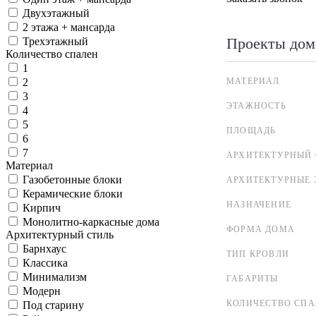
Двухэтажный
2 этажа + мансарда
Проекты дом
Трехэтажный
Количество спален
1
МАТЕРИАЛ
2
3
ЭТАЖНОСТЬ
4
5
ПЛОЩАДЬ
6
7
АРХИТЕКТУРНЫЙ 
Материал
Газобетонные блоки
АРХИТЕКТУРНЫЕ 
Керамические блоки
НАЗНАЧЕНИЕ
Кирпич
Монолитно-каркасные дома
ФОРМА ДОМА
Архитектурный стиль
Барнхаус
ТИП КРОВЛИ
Классика
Минимализм
ГАБАРИТЫ
Модерн
КОЛИЧЕСТВО СПА
Под старину