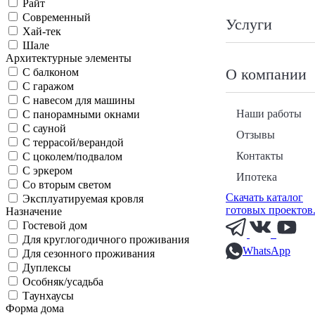
Райт
Современный
Услуги
Хай-тек
Шале
Архитектурные элементы
О компании
С балконом
С гаражом
С навесом для машины
Наши работы
С панорамными окнами
С сауной
Отзывы
С террасой/верандой
Контакты
С цоколем/подвалом
С эркером
Ипотека
Со вторым светом
Скачать каталог
Эксплуатируемая кровля
готовых проектов
Назначение
Гостевой дом
Для круглогодичного проживания
WhatsApp
Для сезонного проживания
Дуплексы
Особняк/усадьба
Таунхаусы
Форма дома