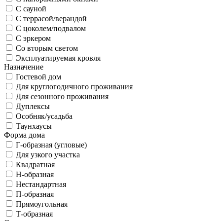
С сауной
С террасой/верандой
С цоколем/подвалом
С эркером
Со вторым светом
Эксплуатируемая кровля
Назначение
Гостевой дом
Для круглогодичного проживания
Для сезонного проживания
Дуплексы
Особняк/усадьба
Таунхаусы
Форма дома
Г-образная (угловые)
Для узкого участка
Квадратная
Н-образная
Нестандартная
П-образная
Прямоугольная
Т-образная