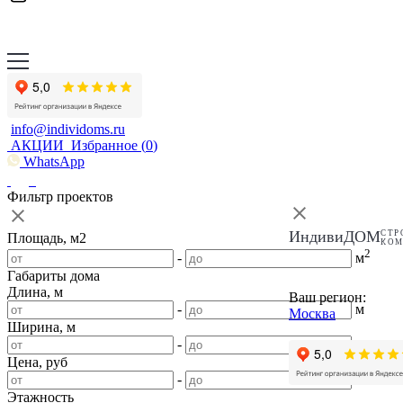
info@individoms.ru
АКЦИИ
Избранное (
0
)
WhatsApp
Фильтр проектов
ИндивиДОМ
СТР
Площадь, м2
КО
2
-
м
Габариты дома
Длина, м
Ваш регион:
-
м
Москва
Ширина, м
-
м
Цена, руб
-
Этажность