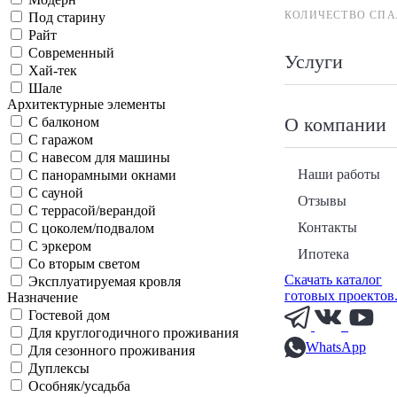
КОЛИЧЕСТВО СПА
Под старину
Райт
Современный
Услуги
Хай-тек
Шале
Архитектурные элементы
О компании
С балконом
С гаражом
С навесом для машины
Наши работы
С панорамными окнами
С сауной
Отзывы
С террасой/верандой
Контакты
С цоколем/подвалом
С эркером
Ипотека
Со вторым светом
Скачать каталог
Эксплуатируемая кровля
готовых проектов
Назначение
Гостевой дом
Для круглогодичного проживания
WhatsApp
Для сезонного проживания
Дуплексы
Особняк/усадьба