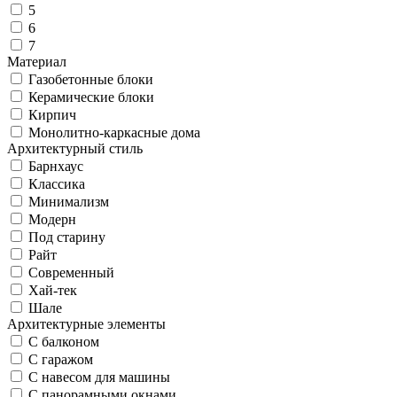
5
6
7
Материал
Газобетонные блоки
Керамические блоки
Кирпич
Монолитно-каркасные дома
Архитектурный стиль
Барнхаус
Классика
Минимализм
Модерн
Под старину
Райт
Современный
Хай-тек
Шале
Архитектурные элементы
С балконом
С гаражом
С навесом для машины
С панорамными окнами