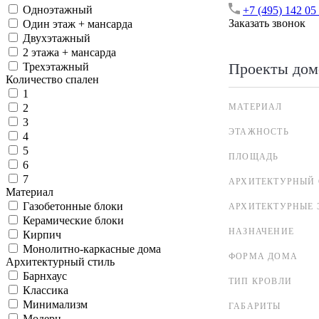
Одноэтажный
+7 (495) 142 05
Заказать звонок
Один этаж + мансарда
Двухэтажный
2 этажа + мансарда
Проекты дом
Трехэтажный
Количество спален
1
МАТЕРИАЛ
2
3
ЭТАЖНОСТЬ
4
5
ПЛОЩАДЬ
6
7
АРХИТЕКТУРНЫЙ 
Материал
Газобетонные блоки
АРХИТЕКТУРНЫЕ 
Керамические блоки
НАЗНАЧЕНИЕ
Кирпич
Монолитно-каркасные дома
ФОРМА ДОМА
Архитектурный стиль
Барнхаус
ТИП КРОВЛИ
Классика
Минимализм
ГАБАРИТЫ
Модерн