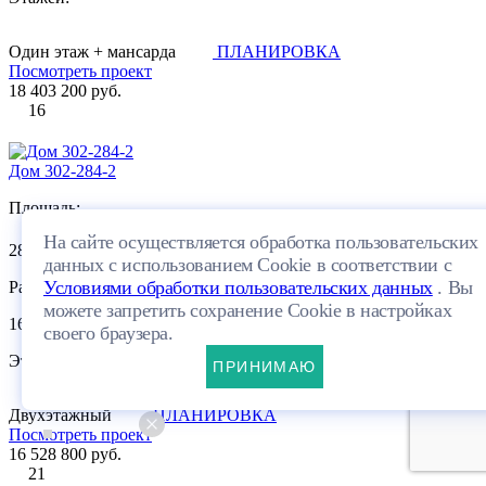
Один этаж + мансарда
ПЛАНИРОВКА
Посмотреть проект
18 403 200 руб.
16
Дом 302-284-2
Площадь:
На сайте осуществляется обработка пользовательских
2
284 м
данных с использованием Cookie в соответствии с
Условиями обработки пользовательских данных
. Вы
Размеры:
можете запретить сохранение Cookie в настройках
16.92×11.92м
своего браузера.
Этажей:
ПРИНИМАЮ
Двухэтажный
ПЛАНИРОВКА
Посмотреть проект
16 528 800 руб.
21