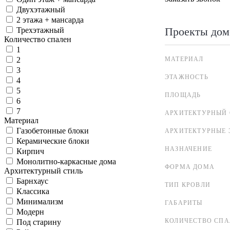
Двухэтажный
2 этажа + мансарда
Проекты дом
Трехэтажный
Количество спален
1
МАТЕРИАЛ
2
3
ЭТАЖНОСТЬ
4
5
ПЛОЩАДЬ
6
7
АРХИТЕКТУРНЫЙ 
Материал
Газобетонные блоки
АРХИТЕКТУРНЫЕ 
Керамические блоки
НАЗНАЧЕНИЕ
Кирпич
Монолитно-каркасные дома
ФОРМА ДОМА
Архитектурный стиль
Барнхаус
ТИП КРОВЛИ
Классика
Минимализм
ГАБАРИТЫ
Модерн
КОЛИЧЕСТВО СПА
Под старину