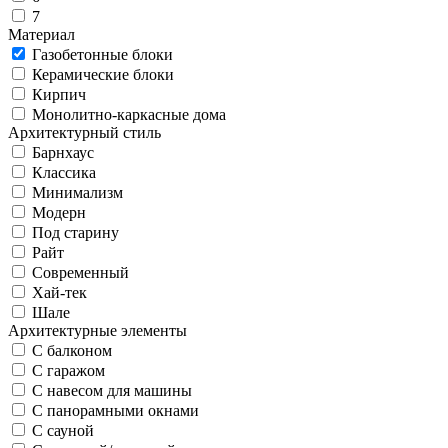
7
Материал
Газобетонные блоки
Керамические блоки
Кирпич
Монолитно-каркасные дома
Архитектурный стиль
Барнхаус
Классика
Минимализм
Модерн
Под старину
Райт
Современный
Хай-тек
Шале
Архитектурные элементы
С балконом
С гаражом
С навесом для машины
С панорамными окнами
С сауной