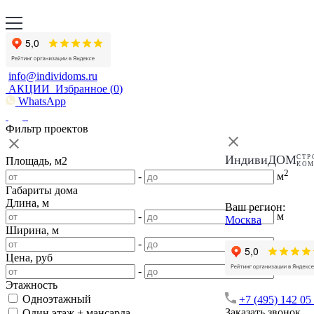
info@individoms.ru
АКЦИИ
Избранное (
0
)
WhatsApp
Фильтр проектов
ИндивиДОМ
СТР
Площадь, м2
КО
2
-
м
Габариты дома
Длина, м
Ваш регион:
-
м
Москва
Ширина, м
-
м
Цена, руб
-
Этажность
Одноэтажный
+7 (495) 142 05
Заказать звонок
Один этаж + мансарда