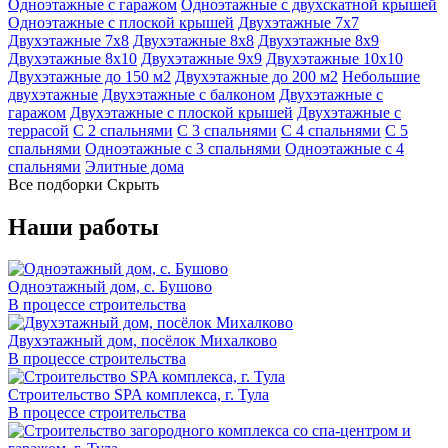
Одноэтажные с гаражом
Одноэтажные с двухскатной крышей
Одноэтажные с плоской крышей
Двухэтажные 7х7
Двухэтажные 7х8
Двухэтажные 8х8
Двухэтажные 8х9
Двухэтажные 8х10
Двухэтажные 9х9
Двухэтажные 10х10
Двухэтажные до 150 м2
Двухэтажные до 200 м2
Небольшие
двухэтажные
Двухэтажные с балконом
Двухэтажные с
гаражом
Двухэтажные с плоской крышей
Двухэтажные с
террасой
С 2 спальнями
С 3 спальнями
С 4 спальнями
С 5
спальнями
Одноэтажные с 3 спальнями
Одноэтажные с 4
спальнями
Элитные дома
Все подборки
Скрыть
Наши работы
Одноэтажный дом, с. Бушово
В процессе строительства
Двухэтажный дом, посёлок Михалково
В процессе строительства
Строительство SPA комплекса, г. Тула
В процессе строительства