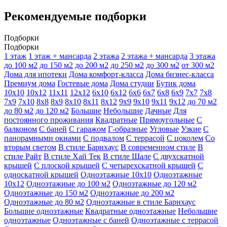
Рекомендуемые подборки
Подборки
Подборки
1 этаж
1 этаж + мансарда
2 этажа
2 этажа + мансарда
3 этажа
до 100 м2
до 150 м2
до 200 м2
до 250 м2
до 300 м2
от 300 м2
Дома для ипотеки
Дома комфорт-класса
Дома бизнес-класса
Премиум дома
Гостевые дома
Дома студии
Бутик дома
10х10
10х12
11х11
12х12
6х10
6х12
6х6
6х7
6х8
6х9
7х7
7х8
7х9
7х10
8х8
8х9
8х10
8х11
8х12
9х9
9х10
9х11
9х12
до 70 м2
до 80 м2
до 120 м2
Большие
Небольшие
Дачные
Для
постоянного проживания
Квадратные
Прямоугольные
С
балконом
С баней
С гаражом
Г-образные
Угловые
Узкие
С
панорамными окнами
С подвалом
С террасой
С цоколем
Со
вторым светом
В стиле Барнхаус
В современном стиле
В
стиле Райт
В стиле Хай Тек
В стиле Шале
С двухскатной
крышей
С плоской крышей
С четырехскатной крышей
С
односкатной крышей
Одноэтажные 10х10
Одноэтажные
10х12
Одноэтажные до 100 м2
Одноэтажные до 120 м2
Одноэтажные до 150 м2
Одноэтажные до 200 м2
Одноэтажные до 80 м2
Одноэтажные в стиле Барнхаус
Большие одноэтажные
Квадратные одноэтажные
Небольшие
одноэтажные
Одноэтажные с баней
Одноэтажные с террасой