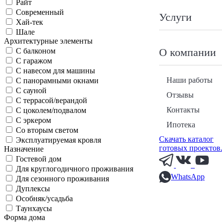
Райт
Современный
Услуги
Хай-тек
Шале
Архитектурные элементы
О компании
С балконом
С гаражом
С навесом для машины
Наши работы
С панорамными окнами
С сауной
Отзывы
С террасой/верандой
Контакты
С цоколем/подвалом
С эркером
Ипотека
Со вторым светом
Скачать каталог
Эксплуатируемая кровля
готовых проектов
Назначение
Гостевой дом
Для круглогодичного проживания
WhatsApp
Для сезонного проживания
Дуплексы
Особняк/усадьба
Таунхаусы
Форма дома