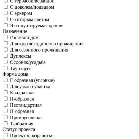
С террасой/верандой
С цоколем/подвалом
С эркером
Со вторым светом
Эксплуатируемая кровля
Назначение
Гостевой дом
Для круглогодичного проживания
Для сезонного проживания
Дуплексы
Особняк/усадьба
Таунхаусы
Форма дома
Г-образная (угловые)
Для узкого участка
Квадратная
Н-образная
Нестандартная
П-образная
Прямоугольная
Т-образная
Статус проекта
Проект в разработке