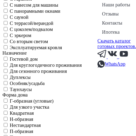
Наши работы
С навесом для машины
С панорамными окнами
Отзывы
С сауной
Контакты
С террасой/верандой
С цоколем/подвалом
Ипотека
С эркером
Скачать каталог
Со вторым светом
готовых проектов
Эксплуатируемая кровля
Назначение
Гостевой дом
WhatsApp
Для круглогодичного проживания
Для сезонного проживания
Дуплексы
Особняк/усадьба
Таунхаусы
Форма дома
Г-образная (угловые)
Для узкого участка
Квадратная
Н-образная
Нестандартная
П-образная