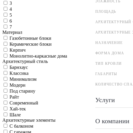
ЭТАЖНОСТЬ
3
4
ПЛОЩАДЬ
5
6
АРХИТЕКТУРНЫЙ 
7
Материал
АРХИТЕКТУРНЫЕ 
Газобетонные блоки
НАЗНАЧЕНИЕ
Керамические блоки
Кирпич
ФОРМА ДОМА
Монолитно-каркасные дома
Архитектурный стиль
ТИП КРОВЛИ
Барнхаус
Классика
ГАБАРИТЫ
Минимализм
КОЛИЧЕСТВО СПА
Модерн
Под старину
Райт
Услуги
Современный
Хай-тек
Шале
О компании
Архитектурные элементы
С балконом
С гаражом