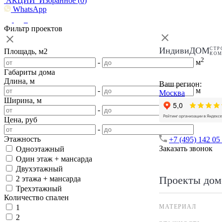
АКЦИИ
Избранное (
0
)
WhatsApp
Фильтр проектов
ИндивиДОМ
СТР
Площадь, м2
КО
2
-
м
Габариты дома
Длина, м
Ваш регион:
-
м
Москва
Ширина, м
-
м
Цена, руб
-
Этажность
+7 (495) 142 05
Заказать звонок
Одноэтажный
Один этаж + мансарда
Двухэтажный
Проекты дом
2 этажа + мансарда
Трехэтажный
Количество спален
МАТЕРИАЛ
1
2