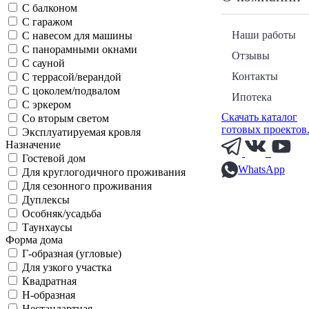
С балконом
С гаражом
Наши работы
С навесом для машины
С панорамными окнами
Отзывы
С сауной
Контакты
С террасой/верандой
С цоколем/подвалом
Ипотека
С эркером
Скачать каталог
Со вторым светом
готовых проектов
Эксплуатируемая кровля
Назначение
Гостевой дом
WhatsApp
Для круглогодичного проживания
Для сезонного проживания
Дуплексы
Особняк/усадьба
Таунхаусы
Форма дома
Г-образная (угловые)
Для узкого участка
Квадратная
Н-образная
Нестандартная