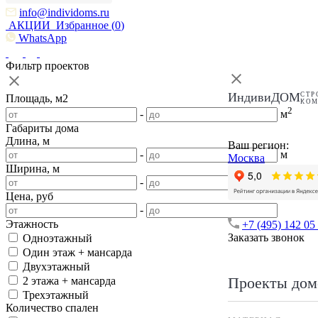
info@individoms.ru
АКЦИИ
Избранное (
0
)
WhatsApp
Фильтр проектов
ИндивиДОМ
СТР
Площадь, м2
КО
2
-
м
Габариты дома
Длина, м
Ваш регион:
-
м
Москва
Ширина, м
-
м
Цена, руб
-
Этажность
+7 (495) 142 05
Заказать звонок
Одноэтажный
Один этаж + мансарда
Двухэтажный
Проекты дом
2 этажа + мансарда
Трехэтажный
Количество спален