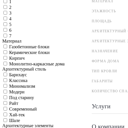
МАТЕРИАЛ
1
2
ЭТАЖНОСТЬ
3
4
ПЛОЩАДЬ
5
6
АРХИТЕКТУРНЫЙ 
7
Материал
АРХИТЕКТУРНЫЕ 
Газобетонные блоки
НАЗНАЧЕНИЕ
Керамические блоки
Кирпич
ФОРМА ДОМА
Монолитно-каркасные дома
Архитектурный стиль
ТИП КРОВЛИ
Барнхаус
Классика
ГАБАРИТЫ
Минимализм
КОЛИЧЕСТВО СПА
Модерн
Под старину
Райт
Услуги
Современный
Хай-тек
Шале
О компании
Архитектурные элементы