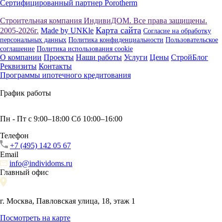
Сертифицированный партнер Porotherm
Строительная компания ИндивиДОМ. Все права защищены.
Карта сайта
2005-2026г.
Made by UNKle
Согласие на обработку
персональных данных
Политика конфиденциальности
Пользовательское
соглашение
Политика использования сookie
О компании
Проекты
Наши работы
Услуги
Цены
СтройБлог
Реквизиты
Контакты
Программы ипотечного кредитования
График работы
Пн - Пт с 9:00–18:00 Сб 10:00–16:00
Телефон
+7 (495) 142 05 67
Email
info@individoms.ru
Главный офис
г. Москва, Павловская улица, 18, этаж 1
Посмотреть на карте