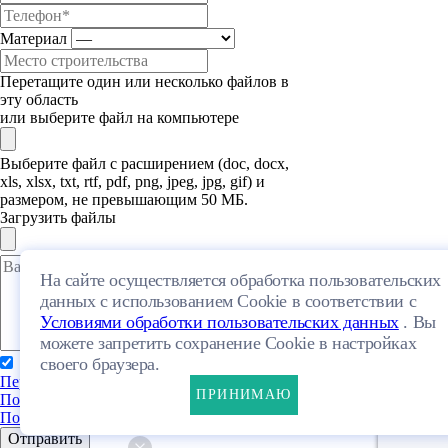
Материал
Перетащите один или несколько файлов в
эту область
или выберите файл на компьютере
Выберите файл с расширением (doc, docx,
xls, xlsx, txt, rtf, pdf, png, jpeg, jpg, gif) и
размером, не превышающим 50 МБ.
Загрузить файлы
На сайте осуществляется обработка пользовательских
данных с использованием Cookie в соответствии с
Условиями обработки пользовательских данных
. Вы
можете запретить сохранение Cookie в настройках
своего браузера.
Я даю свое согласие на обработку
Персональных данных
и согласен с
ПРИНИМАЮ
Политикой конфиденциальности
и
Пользовательским соглашением
Отправить