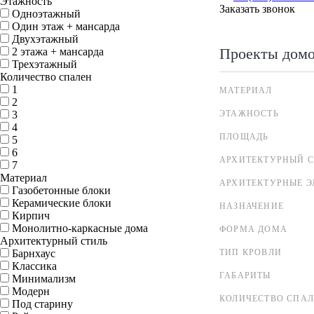
Этажность
Заказать звонок
Одноэтажный
Один этаж + мансарда
Двухэтажный
Проекты дом
2 этажа + мансарда
Трехэтажный
Количество спален
1
МАТЕРИАЛ
2
3
ЭТАЖНОСТЬ
4
ПЛОЩАДЬ
5
6
АРХИТЕКТУРНЫЙ С
7
Материал
АРХИТЕКТУРНЫЕ 
Газобетонные блоки
Керамические блоки
НАЗНАЧЕНИЕ
Кирпич
Монолитно-каркасные дома
ФОРМА ДОМА
Архитектурный стиль
Барнхаус
ТИП КРОВЛИ
Классика
ГАБАРИТЫ
Минимализм
Модерн
КОЛИЧЕСТВО СПА
Под старину