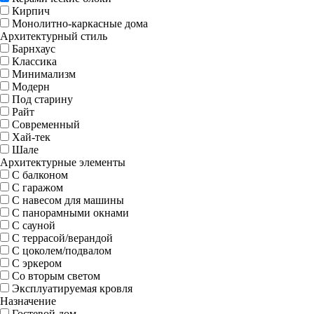
Кирпич
Монолитно-каркасные дома
Архитектурный стиль
Барнхаус
Классика
Минимализм
Модерн
Под старину
Райт
Современный
Хай-тек
Шале
Архитектурные элементы
С балконом
С гаражом
С навесом для машины
С панорамными окнами
С сауной
С террасой/верандой
С цоколем/подвалом
С эркером
Со вторым светом
Эксплуатируемая кровля
Назначение
Гостевой дом