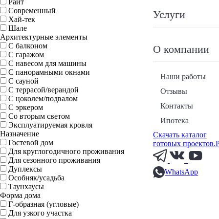
Райт
Современный
Услуги
Хай-тек
Шале
Архитектурные элементы
С балконом
О компании
С гаражом
С навесом для машины
С панорамными окнами
Наши работы
С сауной
С террасой/верандой
Отзывы
С цоколем/подвалом
Контакты
С эркером
Со вторым светом
Ипотека
Эксплуатируемая кровля
Назначение
Скачать каталог
Гостевой дом
готовых проектов.
Для круглогодичного проживания
Для сезонного проживания
Дуплексы
WhatsApp
Особняк/усадьба
Таунхаусы
Форма дома
Г-образная (угловые)
Для узкого участка