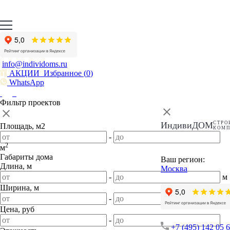
info@individoms.ru
АКЦИИ
Избранное (
0
)
WhatsApp
Фильтр проектов
ИндивиДОМ
СТРО
Площадь, м2
КОМ
-
2
м
Габариты дома
Ваш регион:
Длина, м
Москва
-
м
Ширина, м
-
м
Цена, руб
-
+7 (495) 142 05 