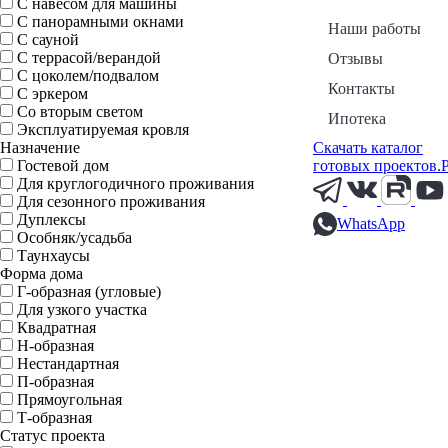
С навесом для машины
С панорамными окнами
Наши работы
С сауной
С террасой/верандой
Отзывы
С цоколем/подвалом
Контакты
С эркером
Со вторым светом
Ипотека
Эксплуатируемая кровля
Назначение
Скачать каталог
Гостевой дом
готовых проектов.
Для круглогодичного проживания
Для сезонного проживания
Дуплексы
WhatsApp
Особняк/усадьба
Таунхаусы
Форма дома
Г-образная (угловые)
Для узкого участка
Квадратная
Н-образная
Нестандартная
П-образная
Прямоугольная
Т-образная
Статус проекта