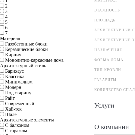
1
МАТЕРИАЛ
2
ЭТАЖНОСТЬ
3
4
ПЛОЩАДЬ
5
6
АРХИТЕКТУРНЫЙ С
7
Материал
АРХИТЕКТУРНЫЕ 
Газобетонные блоки
Керамические блоки
НАЗНАЧЕНИЕ
Кирпич
Монолитно-каркасные дома
ФОРМА ДОМА
Архитектурный стиль
ТИП КРОВЛИ
Барнхаус
Классика
ГАБАРИТЫ
Минимализм
Модерн
КОЛИЧЕСТВО СПА
Под старину
Райт
Современный
Услуги
Хай-тек
Шале
Архитектурные элементы
С балконом
О компании
С гаражом