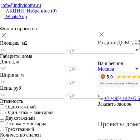
info@individoms.ru
АКЦИИ
Избранное (
0
)
WhatsApp
Фильтр проектов
ИндивиДОМ
СТРО
Площадь, м2
КОМ
-
м
Габариты дома
Длина, м
Ваш регион:
-
м
Москва
Ширина, м
-
м
Цена, руб
-
+7 (495) 142 05 
Этажность
Заказать звонок
Одноэтажный
Один этаж + мансарда
Двухэтажный
Проекты дом
2 этажа + мансарда
Трехэтажный
Количество спален