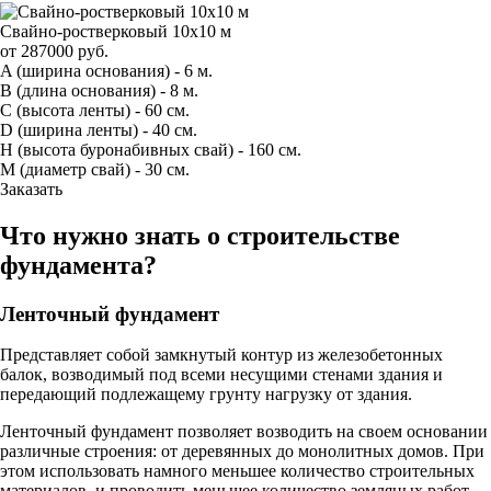
Свайно-ростверковый 10х10 м
от
287000
руб.
A
(ширина основания) -
6 м.
B
(длина основания) -
8 м.
C
(высота ленты) -
60 см.
D
(ширина ленты) -
40 см.
H
(высота буронабивных свай) -
160 см.
M
(диаметр свай) -
30 см.
Заказать
Что нужно знать о строительстве
фундамента?
Ленточный фундамент
Представляет собой замкнутый контур из железобетонных
балок, возводимый под всеми несущими стенами здания и
передающий подлежащему грунту нагрузку от здания.
Ленточный фундамент позволяет возводить на своем основании
различные строения: от деревянных до монолитных домов. При
этом использовать намного меньшее количество строительных
материалов, и проводить меньшее количество земляных работ,