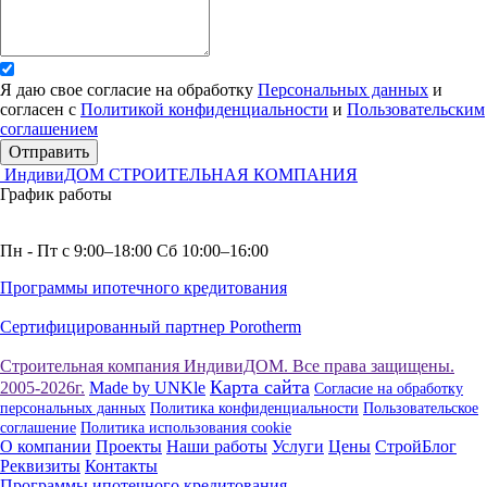
Я даю свое согласие на обработку
Персональных данных
и
согласен с
Политикой конфиденциальности
и
Пользовательским
соглашением
Отправить
ИндивиДОМ
СТРОИТЕЛЬНАЯ КОМПАНИЯ
График работы
Пн - Пт с 9:00–18:00 Сб 10:00–16:00
Программы ипотечного кредитования
Сертифицированный партнер Porotherm
Строительная компания ИндивиДОМ. Все права защищены.
Карта сайта
2005-2026г.
Made by UNKle
Согласие на обработку
персональных данных
Политика конфиденциальности
Пользовательское
соглашение
Политика использования сookie
О компании
Проекты
Наши работы
Услуги
Цены
СтройБлог
Реквизиты
Контакты
Программы ипотечного кредитования