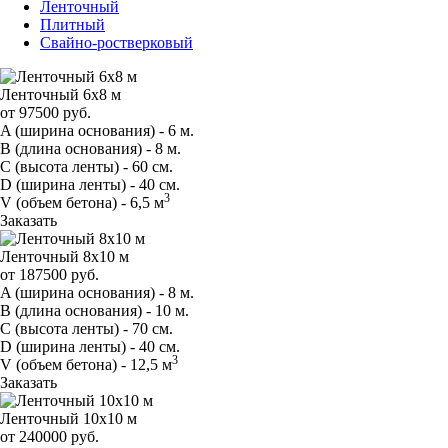
Ленточный
Плитный
Свайно-ростверковый
Ленточный 6х8 м
от
97500
руб.
A
(ширина основания) -
6 м.
B
(длина основания) -
8 м.
C
(высота ленты) -
60 см.
D
(ширина ленты) -
40 см.
3
V
(объем бетона) -
6,5 м
Заказать
Ленточный 8х10 м
от
187500
руб.
A
(ширина основания) -
8 м.
B
(длина основания) -
10 м.
C
(высота ленты) -
70 см.
D
(ширина ленты) -
40 см.
3
V
(объем бетона) -
12,5 м
Заказать
Ленточный 10х10 м
от
240000
руб.