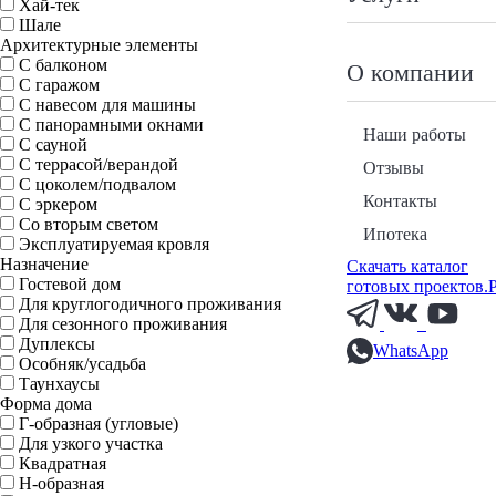
Хай-тек
Шале
Архитектурные элементы
С балконом
О компании
С гаражом
С навесом для машины
С панорамными окнами
Наши работы
С сауной
С террасой/верандой
Отзывы
С цоколем/подвалом
Контакты
С эркером
Со вторым светом
Ипотека
Эксплуатируемая кровля
Назначение
Скачать каталог
Гостевой дом
готовых проектов.
Для круглогодичного проживания
Для сезонного проживания
Дуплексы
WhatsApp
Особняк/усадьба
Таунхаусы
Форма дома
Г-образная (угловые)
Для узкого участка
Квадратная
Н-образная