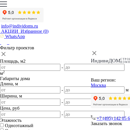
info@individoms.ru
АКЦИИ
Избранное (
0
)
WhatsApp
Фильтр проектов
ИндивиДОМ
СТРО
Площадь, м2
КОМ
-
2
м
Габариты дома
Ваш регион:
Длина, м
Москва
-
м
Ширина, м
-
м
Цена, руб
-
+7 (495) 142 05 
Этажность
Заказать звонок
Одноэтажный