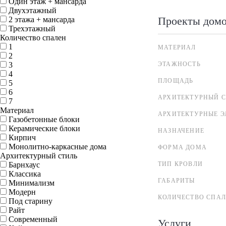
Один этаж + мансарда
Двухэтажный
Проекты дом
2 этажа + мансарда
Трехэтажный
Количество спален
1
МАТЕРИАЛ
2
3
ЭТАЖНОСТЬ
4
ПЛОЩАДЬ
5
6
АРХИТЕКТУРНЫЙ С
7
Материал
АРХИТЕКТУРНЫЕ 
Газобетонные блоки
Керамические блоки
НАЗНАЧЕНИЕ
Кирпич
Монолитно-каркасные дома
ФОРМА ДОМА
Архитектурный стиль
Барнхаус
ТИП КРОВЛИ
Классика
ГАБАРИТЫ
Минимализм
Модерн
КОЛИЧЕСТВО СПА
Под старину
Райт
Современный
Услуги