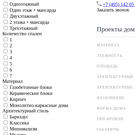
Одноэтажный
+7 (495) 142 05
Заказать звонок
Один этаж + мансарда
Двухэтажный
2 этажа + мансарда
Проекты дом
Трехэтажный
Количество спален
1
МАТЕРИАЛ
2
3
ЭТАЖНОСТЬ
4
5
ПЛОЩАДЬ
6
7
АРХИТЕКТУРНЫЙ 
Материал
Газобетонные блоки
АРХИТЕКТУРНЫЕ 
Керамические блоки
НАЗНАЧЕНИЕ
Кирпич
Монолитно-каркасные дома
ФОРМА ДОМА
Архитектурный стиль
Барнхаус
ТИП КРОВЛИ
Классика
Минимализм
ГАБАРИТЫ
Модерн