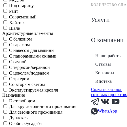
КОЛИЧЕСТВО СПА
Под старину
Райт
Современный
Услуги
Хай-тек
Шале
Архитектурные элементы
О компании
С балконом
С гаражом
С навесом для машины
Наши работы
С панорамными окнами
С сауной
Отзывы
С террасой/верандой
Контакты
С цоколем/подвалом
С эркером
Ипотека
Со вторым светом
Скачать каталог
Эксплуатируемая кровля
готовых проектов
Назначение
Гостевой дом
Для круглогодичного проживания
WhatsApp
Для сезонного проживания
Дуплексы
Особняк/усадьба