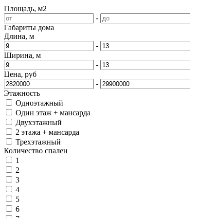
Площадь, м2
-
Габариты дома
Длина, м
-
Ширина, м
-
Цена, руб
-
Этажность
Одноэтажный
Один этаж + мансарда
Двухэтажный
2 этажа + мансарда
Трехэтажный
Количество спален
1
2
3
4
5
6