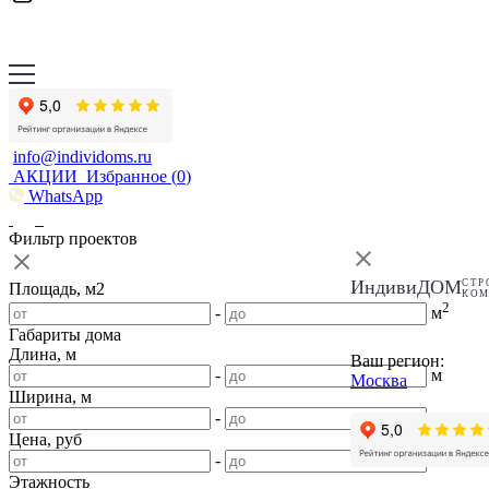
info@individoms.ru
АКЦИИ
Избранное (
0
)
WhatsApp
Фильтр проектов
ИндивиДОМ
СТР
Площадь, м2
КО
2
-
м
Габариты дома
Длина, м
Ваш регион:
-
м
Москва
Ширина, м
-
м
Цена, руб
-
Этажность