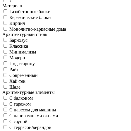
7
Материал
Газобетонные блоки
Керамические блоки
Кирпич
Монолитно-каркасные дома
Архитектурный стиль
Барнхаус
Классика
Минимализм
Модерн
Под старину
Райт
Современный
Хай-тек
Шале
Архитектурные элементы
С балконом
С гаражом
С навесом для машины
С панорамными окнами
С сауной
С террасой/верандой