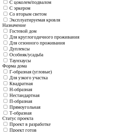
С цоколем/подвалом
С эркером
Со вторым светом
Эксплуатируемая кровля
Назначение
Гостевой дом
Для круглогодичного проживания
Для сезонного проживания
Дуплексы
Особняк/усадьба
Таунхаусы
Форма дома
Г-образная (угловые)
Для узкого участка
Квадратная
Н-образная
Нестандартная
П-образная
Прямоугольная
Т-образная
Статус проекта
Проект в разработке
Проект готов