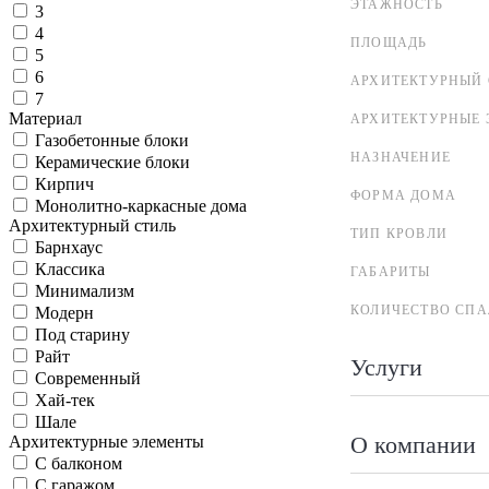
ЭТАЖНОСТЬ
3
4
ПЛОЩАДЬ
5
6
АРХИТЕКТУРНЫЙ 
7
Материал
АРХИТЕКТУРНЫЕ 
Газобетонные блоки
НАЗНАЧЕНИЕ
Керамические блоки
Кирпич
ФОРМА ДОМА
Монолитно-каркасные дома
Архитектурный стиль
ТИП КРОВЛИ
Барнхаус
Классика
ГАБАРИТЫ
Минимализм
КОЛИЧЕСТВО СПА
Модерн
Под старину
Райт
Услуги
Современный
Хай-тек
Шале
О компании
Архитектурные элементы
С балконом
С гаражом