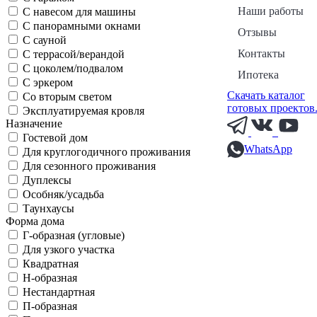
Наши работы
С навесом для машины
С панорамными окнами
Отзывы
С сауной
Контакты
С террасой/верандой
С цоколем/подвалом
Ипотека
С эркером
Скачать каталог
Со вторым светом
готовых проектов
Эксплуатируемая кровля
Назначение
Гостевой дом
WhatsApp
Для круглогодичного проживания
Для сезонного проживания
Дуплексы
Особняк/усадьба
Таунхаусы
Форма дома
Г-образная (угловые)
Для узкого участка
Квадратная
Н-образная
Нестандартная
П-образная