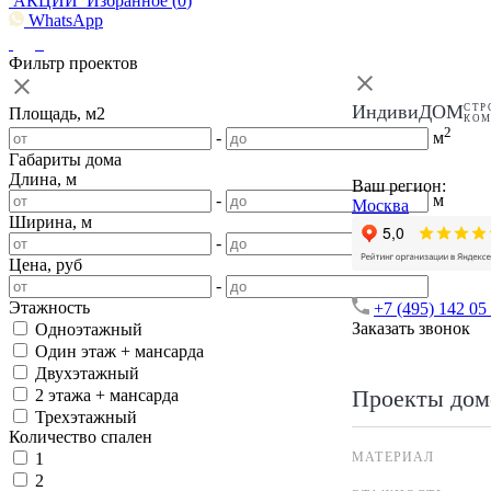
АКЦИИ
Избранное (
0
)
WhatsApp
Фильтр проектов
ИндивиДОМ
СТР
Площадь, м2
КО
2
-
м
Габариты дома
Длина, м
Ваш регион:
-
м
Москва
Ширина, м
-
м
Цена, руб
-
Этажность
+7 (495) 142 05
Заказать звонок
Одноэтажный
Один этаж + мансарда
Двухэтажный
Проекты дом
2 этажа + мансарда
Трехэтажный
Количество спален
МАТЕРИАЛ
1
2