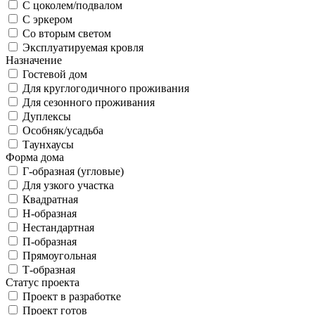
С цоколем/подвалом
С эркером
Со вторым светом
Эксплуатируемая кровля
Назначение
Гостевой дом
Для круглогодичного проживания
Для сезонного проживания
Дуплексы
Особняк/усадьба
Таунхаусы
Форма дома
Г-образная (угловые)
Для узкого участка
Квадратная
Н-образная
Нестандартная
П-образная
Прямоугольная
Т-образная
Статус проекта
Проект в разработке
Проект готов