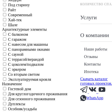
КОЛИЧЕСТВО СПА
Под старину
Райт
Современный
Услуги
Хай-тек
Шале
Архитектурные элементы
О компании
С балконом
С гаражом
С навесом для машины
Наши работы
С панорамными окнами
С сауной
Отзывы
С террасой/верандой
Контакты
С цоколем/подвалом
С эркером
Ипотека
Со вторым светом
Скачать каталог
Эксплуатируемая кровля
готовых проектов
Назначение
Гостевой дом
Для круглогодичного проживания
WhatsApp
Для сезонного проживания
Дуплексы
Особняк/усадьба