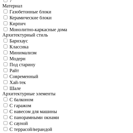
7
Материал
Газобетонные блоки
Керамические блоки
Кирпич
Монолитно-каркасные дома
Архитектурный стиль
Барнхаус
Классика
Минимализм
Модерн
Под старину
Райт
Современный
Хай-тек
Шале
Архитектурные элементы
С балконом
С гаражом
С навесом для машины
С панорамными окнами
С сауной
С террасой/верандой