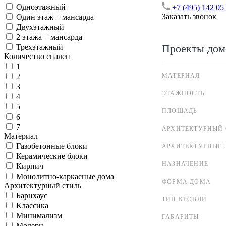
Одноэтажный
+7 (495) 142 05
Заказать звонок
Один этаж + мансарда
Двухэтажный
2 этажа + мансарда
Проекты дом
Трехэтажный
Количество спален
1
МАТЕРИАЛ
2
3
ЭТАЖНОСТЬ
4
5
ПЛОЩАДЬ
6
7
АРХИТЕКТУРНЫЙ 
Материал
Газобетонные блоки
АРХИТЕКТУРНЫЕ 
Керамические блоки
НАЗНАЧЕНИЕ
Кирпич
Монолитно-каркасные дома
ФОРМА ДОМА
Архитектурный стиль
Барнхаус
ТИП КРОВЛИ
Классика
Минимализм
ГАБАРИТЫ
Модерн