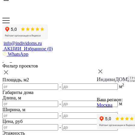
info@individoms.ru
АКЦИИ
Избранное (
0
)
WhatsApp
Фильтр проектов
ИндивиДОМ
СТР
Площадь, м2
КО
2
-
м
Габариты дома
Длина, м
Ваш регион:
-
м
Москва
Ширина, м
-
м
Цена, руб
-
Этажность