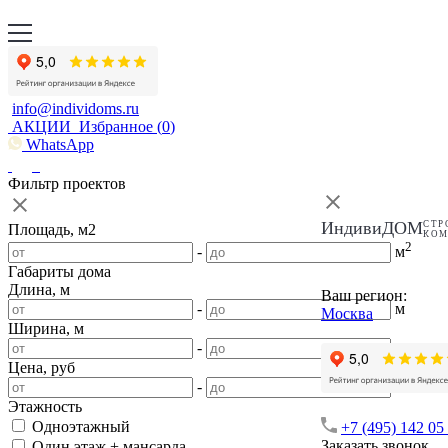
info@individoms.ru
АКЦИИ
Избранное (
0
)
WhatsApp
Фильтр проектов
ИндивиДОМ
СТР
Площадь, м2
КО
2
-
м
Габариты дома
Длина, м
Ваш регион:
-
м
Москва
Ширина, м
-
м
Цена, руб
-
Этажность
Одноэтажный
+7 (495) 142 05
Заказать звонок
Один этаж + мансарда