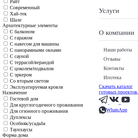
Райт
Современный
Услуги
Хай-тек
Шале
Архитектурные элементы
О компании
С балконом
С гаражом
С навесом для машины
Наши работы
С панорамными окнами
С сауной
Отзывы
С террасой/верандой
Контакты
С цоколем/подвалом
С эркером
Ипотека
Со вторым светом
Скачать каталог
Эксплуатируемая кровля
готовых проектов
Назначение
Гостевой дом
Для круглогодичного проживания
WhatsApp
Для сезонного проживания
Дуплексы
Особняк/усадьба
Таунхаусы
Форма дома