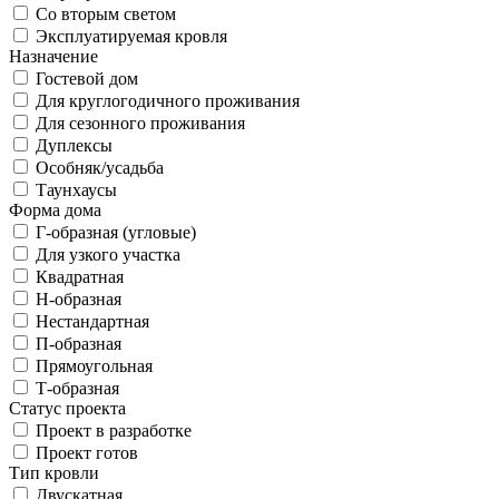
Со вторым светом
Эксплуатируемая кровля
Назначение
Гостевой дом
Для круглогодичного проживания
Для сезонного проживания
Дуплексы
Особняк/усадьба
Таунхаусы
Форма дома
Г-образная (угловые)
Для узкого участка
Квадратная
Н-образная
Нестандартная
П-образная
Прямоугольная
Т-образная
Статус проекта
Проект в разработке
Проект готов
Тип кровли
Двускатная