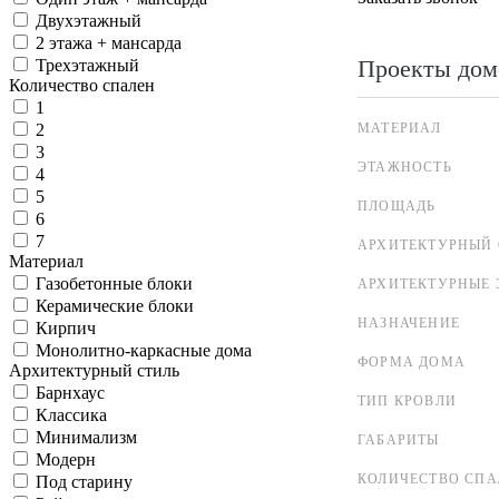
Двухэтажный
2 этажа + мансарда
Проекты дом
Трехэтажный
Количество спален
1
МАТЕРИАЛ
2
3
ЭТАЖНОСТЬ
4
5
ПЛОЩАДЬ
6
7
АРХИТЕКТУРНЫЙ 
Материал
Газобетонные блоки
АРХИТЕКТУРНЫЕ 
Керамические блоки
НАЗНАЧЕНИЕ
Кирпич
Монолитно-каркасные дома
ФОРМА ДОМА
Архитектурный стиль
Барнхаус
ТИП КРОВЛИ
Классика
Минимализм
ГАБАРИТЫ
Модерн
КОЛИЧЕСТВО СПА
Под старину