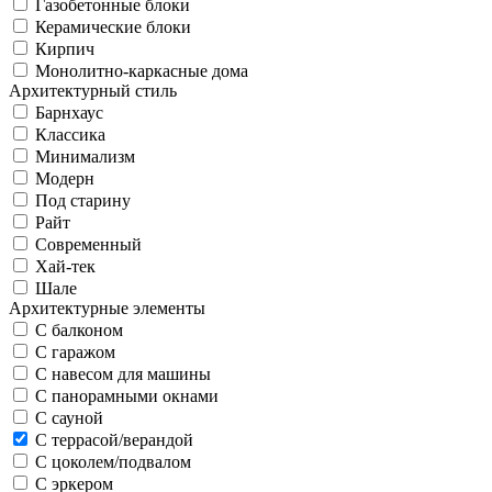
Газобетонные блоки
Керамические блоки
Кирпич
Монолитно-каркасные дома
Архитектурный стиль
Барнхаус
Классика
Минимализм
Модерн
Под старину
Райт
Современный
Хай-тек
Шале
Архитектурные элементы
С балконом
С гаражом
С навесом для машины
С панорамными окнами
С сауной
С террасой/верандой
С цоколем/подвалом
С эркером