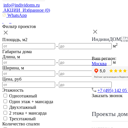
info@individoms.ru
АКЦИИ
Избранное (
0
)
WhatsApp
Фильтр проектов
ИндивиДОМ
СТР
Площадь, м2
КО
2
-
м
Габариты дома
Длина, м
Ваш регион:
-
м
Москва
Ширина, м
-
м
Цена, руб
-
Этажность
+7 (495) 142 05
Заказать звонок
Одноэтажный
Один этаж + мансарда
Двухэтажный
Проекты дом
2 этажа + мансарда
Трехэтажный
Количество спален