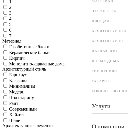
МАТЕРИАЛ
1
2
ЭТАЖНОСТЬ
3
4
ПЛОЩАДЬ
5
6
АРХИТЕКТУРНЫЙ 
7
Материал
АРХИТЕКТУРНЫЕ 
Газобетонные блоки
НАЗНАЧЕНИЕ
Керамические блоки
Кирпич
ФОРМА ДОМА
Монолитно-каркасные дома
Архитектурный стиль
ТИП КРОВЛИ
Барнхаус
Классика
ГАБАРИТЫ
Минимализм
КОЛИЧЕСТВО СПА
Модерн
Под старину
Райт
Услуги
Современный
Хай-тек
Шале
О компании
Архитектурные элементы