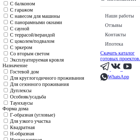
С балконом
С гаражом
Наши работы
С навесом для машины
С панорамными окнами
Отзывы
С сауной
Контакты
С террасой/верандой
С цоколем/подвалом
Ипотека
С эркером
Скачать каталог
Со вторым светом
готовых проектов
Эксплуатируемая кровля
Назначение
Гостевой дом
WhatsApp
Для круглогодичного проживания
Для сезонного проживания
Дуплексы
Особняк/усадьба
Таунхаусы
Форма дома
Г-образная (угловые)
Для узкого участка
Квадратная
Н-образная
Нестандартная