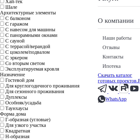
Хай-тек
Шале
Архитектурные элементы
С балконом
О компании
С гаражом
С навесом для машины
С панорамными окнами
Наши работы
С сауной
С террасой/верандой
Отзывы
С цоколем/подвалом
Контакты
С эркером
Со вторым светом
Ипотека
Эксплуатируемая кровля
Назначение
Скачать каталог
Гостевой дом
готовых проектов.
Для круглогодичного проживания
Для сезонного проживания
Дуплексы
WhatsApp
Особняк/усадьба
Таунхаусы
Форма дома
Г-образная (угловые)
Для узкого участка
Квадратная
Н-образная