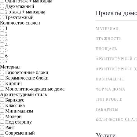
Один этаж + мансарда
Двухэтажный
Проекты дом
2 этажа + мансарда
Трехэтажный
Количество спален
1
МАТЕРИАЛ
2
3
ЭТАЖНОСТЬ
4
ПЛОЩАДЬ
5
6
АРХИТЕКТУРНЫЙ С
7
Материал
АРХИТЕКТУРНЫЕ 
Газобетонные блоки
Керамические блоки
НАЗНАЧЕНИЕ
Кирпич
Монолитно-каркасные дома
ФОРМА ДОМА
Архитектурный стиль
Барнхаус
ТИП КРОВЛИ
Классика
ГАБАРИТЫ
Минимализм
Модерн
КОЛИЧЕСТВО СПА
Под старину
Райт
Современный
Услуги