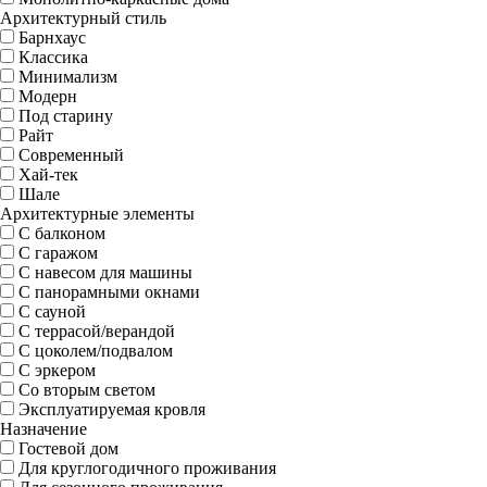
Архитектурный стиль
Барнхаус
Классика
Минимализм
Модерн
Под старину
Райт
Современный
Хай-тек
Шале
Архитектурные элементы
С балконом
С гаражом
С навесом для машины
С панорамными окнами
С сауной
С террасой/верандой
С цоколем/подвалом
С эркером
Со вторым светом
Эксплуатируемая кровля
Назначение
Гостевой дом
Для круглогодичного проживания