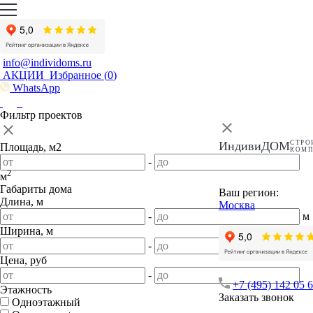
info@individoms.ru
АКЦИИ
Избранное (
0
)
WhatsApp
Фильтр проектов
ИндивиДОМ
СТРО
Площадь, м2
КОМ
-
2
м
Габариты дома
Ваш регион:
Длина, м
Москва
-
м
Ширина, м
-
м
Цена, руб
-
+7 (495) 142 05 
Этажность
Заказать звонок
Одноэтажный