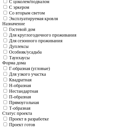
С цоколем/подвалом
С эркером
Со вторым светом
Эксплуатируемая кровля
Назначение
Гостевой дом
Для круглогодичного проживания
Для сезонного проживания
Дуплексы
Особняк/усадьба
Таунхаусы
Форма дома
Г-образная (угловые)
Для узкого участка
Квадратная
Н-образная
Нестандартная
П-образная
Прямоугольная
Т-образная
Статус проекта
Проект в разработке
Проект готов