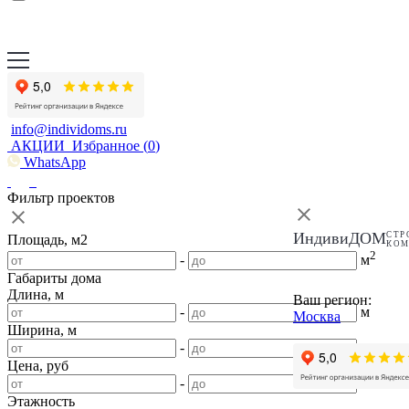
info@individoms.ru
АКЦИИ
Избранное (
0
)
WhatsApp
Фильтр проектов
ИндивиДОМ
СТР
Площадь, м2
КО
2
-
м
Габариты дома
Длина, м
Ваш регион:
-
м
Москва
Ширина, м
-
м
Цена, руб
-
Этажность