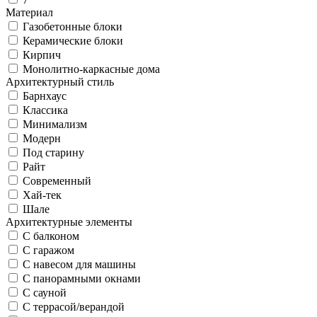
Материал
Газобетонные блоки
Керамические блоки
Кирпич
Монолитно-каркасные дома
Архитектурный стиль
Барнхаус
Классика
Минимализм
Модерн
Под старину
Райт
Современный
Хай-тек
Шале
Архитектурные элементы
С балконом
С гаражом
С навесом для машины
С панорамными окнами
С сауной
С террасой/верандой