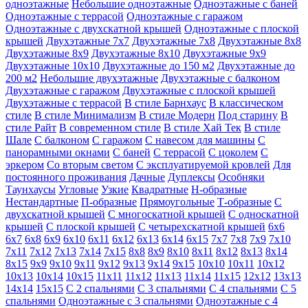
одноэтажные
Небольшие одноэтажные
Одноэтажные с баней
Одноэтажные с террасой
Одноэтажные с гаражом
Одноэтажные с двухскатной крышей
Одноэтажные с плоской
крышей
Двухэтажные 7х7
Двухэтажные 7х8
Двухэтажные 8х8
Двухэтажные 8х9
Двухэтажные 8х10
Двухэтажные 9х9
Двухэтажные 10х10
Двухэтажные до 150 м2
Двухэтажные до
200 м2
Небольшие двухэтажные
Двухэтажные с балконом
Двухэтажные с гаражом
Двухэтажные с плоской крышей
Двухэтажные с террасой
В стиле Барнхаус
В классическом
стиле
В стиле Минимализм
В стиле Модерн
Под старину
В
стиле Райт
В современном стиле
В стиле Хай Тек
В стиле
Шале
С балконом
С гаражом
С навесом для машины
С
панорамными окнами
С баней
С террасой
С цоколем
С
эркером
Со вторым светом
С эксплуатируемой кровлей
Для
постоянного проживания
Дачные
Дуплексы
Особняки
Таунхаусы
Угловые
Узкие
Квадратные
Н-образные
Нестандартные
П-образные
Прямоугольные
Т-образные
С
двухскатной крышей
С многоскатной крышей
С односкатной
крышей
С плоской крышей
С четырехскатной крышей
6х6
6х7
6х8
6х9
6х10
6х11
6х12
6х13
6х14
6х15
7х7
7х8
7х9
7х10
7х11
7х12
7х13
7х14
7х15
8х8
8х9
8х10
8х11
8х12
8х13
8х14
8х15
9х9
9х10
9х11
9х12
9х13
9х14
9х15
10х10
10х11
10х12
10х13
10х14
10х15
11х11
11х12
11х13
11х14
11х15
12х12
13х13
14х14
15х15
С 2 спальнями
С 3 спальнями
С 4 спальнями
С 5
спальнями
Одноэтажные с 3 спальнями
Одноэтажные с 4