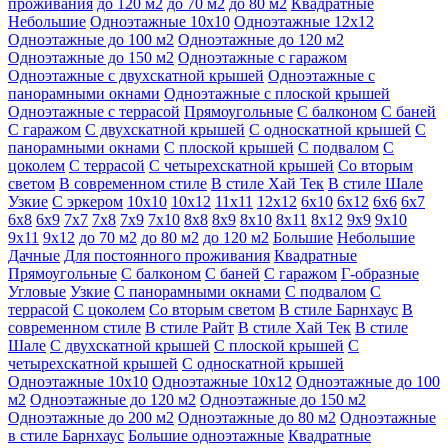
проживания
до 120 м2
до 70 м2
до 80 м2
Квадратные
Небольшие
Одноэтажные 10х10
Одноэтажные 12х12
Одноэтажные до 100 м2
Одноэтажные до 120 м2
Одноэтажные до 150 м2
Одноэтажные с гаражом
Одноэтажные с двухскатной крышей
Одноэтажные с
панорамными окнами
Одноэтажные с плоской крышей
Одноэтажные с террасой
Прямоугольные
С балконом
С баней
С гаражом
С двухскатной крышей
С односкатной крышей
С
панорамными окнами
С плоской крышей
С подвалом
С
цоколем
С террасой
С четырехскатной крышей
Со вторым
светом
В современном стиле
В стиле Хай Тек
В стиле Шале
Узкие
С эркером
10х10
10х12
11х11
12х12
6х10
6х12
6х6
6х7
6х8
6х9
7х7
7х8
7х9
7х10
8х8
8х9
8х10
8х11
8х12
9х9
9х10
9х11
9х12
до 70 м2
до 80 м2
до 120 м2
Большие
Небольшие
Дачные
Для постоянного проживания
Квадратные
Прямоугольные
С балконом
С баней
С гаражом
Г-образные
Угловые
Узкие
С панорамными окнами
С подвалом
С
террасой
С цоколем
Со вторым светом
В стиле Барнхаус
В
современном стиле
В стиле Райт
В стиле Хай Тек
В стиле
Шале
С двухскатной крышей
С плоской крышей
С
четырехскатной крышей
С односкатной крышей
Одноэтажные 10х10
Одноэтажные 10х12
Одноэтажные до 100
м2
Одноэтажные до 120 м2
Одноэтажные до 150 м2
Одноэтажные до 200 м2
Одноэтажные до 80 м2
Одноэтажные
в стиле Барнхаус
Большие одноэтажные
Квадратные