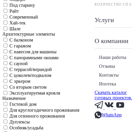
КОЛИЧЕСТВО СПА
Под старину
Райт
Современный
Услуги
Хай-тек
Шале
Архитектурные элементы
О компании
С балконом
С гаражом
С навесом для машины
Наши работы
С панорамными окнами
С сауной
Отзывы
С террасой/верандой
Контакты
С цоколем/подвалом
С эркером
Ипотека
Со вторым светом
Скачать каталог
Эксплуатируемая кровля
готовых проектов
Назначение
Гостевой дом
Для круглогодичного проживания
WhatsApp
Для сезонного проживания
Дуплексы
Особняк/усадьба