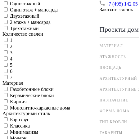
Одноэтажный
+7 (495) 142 05
Заказать звонок
Один этаж + мансарда
Двухэтажный
2 этажа + мансарда
Проекты дом
Трехэтажный
Количество спален
1
МАТЕРИАЛ
2
3
ЭТАЖНОСТЬ
4
5
ПЛОЩАДЬ
6
7
АРХИТЕКТУРНЫЙ 
Материал
Газобетонные блоки
АРХИТЕКТУРНЫЕ 
Керамические блоки
НАЗНАЧЕНИЕ
Кирпич
Монолитно-каркасные дома
ФОРМА ДОМА
Архитектурный стиль
Барнхаус
ТИП КРОВЛИ
Классика
Минимализм
ГАБАРИТЫ
Модерн