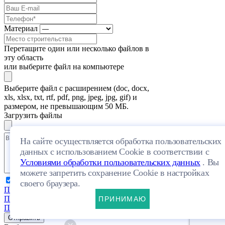
Материал
Перетащите один или несколько файлов в
эту область
или выберите файл на компьютере
Выберите файл с расширением (doc, docx,
xls, xlsx, txt, rtf, pdf, png, jpeg, jpg, gif) и
размером, не превышающим 50 МБ.
Загрузить файлы
На сайте осуществляется обработка пользовательских
данных с использованием Cookie в соответствии с
Условиями обработки пользовательских данных
. Вы
можете запретить сохранение Cookie в настройках
Я даю свое согласие на обработку
своего браузера.
Персональных данных
и согласен с
Политикой конфиденциальности
и
ПРИНИМАЮ
Пользовательским соглашением
Отправить