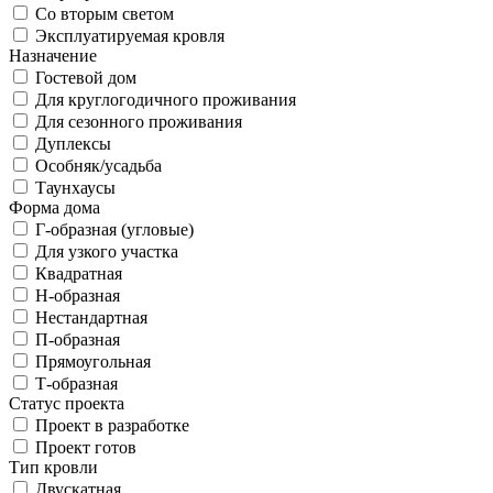
Со вторым светом
Эксплуатируемая кровля
Назначение
Гостевой дом
Для круглогодичного проживания
Для сезонного проживания
Дуплексы
Особняк/усадьба
Таунхаусы
Форма дома
Г-образная (угловые)
Для узкого участка
Квадратная
Н-образная
Нестандартная
П-образная
Прямоугольная
Т-образная
Статус проекта
Проект в разработке
Проект готов
Тип кровли
Двускатная