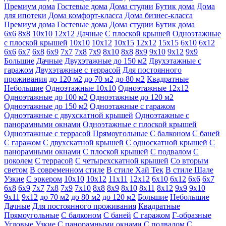
Премиум дома
Гостевые дома
Дома студии
Бутик дома
Дома
для ипотеки
Дома комфорт-класса
Дома бизнес-класса
Премиум дома
Гостевые дома
Дома студии
Бутик дома
6х6
8х8
10х10
12х12
Дачные
С плоской крышей
Одноэтажные
с плоской крышей
10х10
10х12
10х15
12х12
15х15
6х10
6х12
6х6
6х7
6х8
6х9
7х7
7х8
7х9
8х10
8х8
8х9
9х10
9х12
9х9
Большие
Дачные
Двухэтажные до 150 м2
Двухэтажные с
гаражом
Двухэтажные с террасой
Для постоянного
проживания
до 120 м2
до 70 м2
до 80 м2
Квадратные
Небольшие
Одноэтажные 10х10
Одноэтажные 12х12
Одноэтажные до 100 м2
Одноэтажные до 120 м2
Одноэтажные до 150 м2
Одноэтажные с гаражом
Одноэтажные с двухскатной крышей
Одноэтажные с
панорамными окнами
Одноэтажные с плоской крышей
Одноэтажные с террасой
Прямоугольные
С балконом
С баней
С гаражом
С двухскатной крышей
С односкатной крышей
С
панорамными окнами
С плоской крышей
С подвалом
С
цоколем
С террасой
С четырехскатной крышей
Со вторым
светом
В современном стиле
В стиле Хай Тек
В стиле Шале
Узкие
С эркером
10х10
10х12
11х11
12х12
6х10
6х12
6х6
6х7
6х8
6х9
7х7
7х8
7х9
7х10
8х8
8х9
8х10
8х11
8х12
9х9
9х10
9х11
9х12
до 70 м2
до 80 м2
до 120 м2
Большие
Небольшие
Дачные
Для постоянного проживания
Квадратные
Прямоугольные
С балконом
С баней
С гаражом
Г-образные
Угловые
Узкие
С панорамными окнами
С подвалом
С