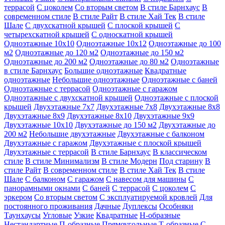
террасой
С цоколем
Со вторым светом
В стиле Барнхаус
В
современном стиле
В стиле Райт
В стиле Хай Тек
В стиле
Шале
С двухскатной крышей
С плоской крышей
С
четырехскатной крышей
С односкатной крышей
Одноэтажные 10х10
Одноэтажные 10х12
Одноэтажные до 100
м2
Одноэтажные до 120 м2
Одноэтажные до 150 м2
Одноэтажные до 200 м2
Одноэтажные до 80 м2
Одноэтажные
в стиле Барнхаус
Большие одноэтажные
Квадратные
одноэтажные
Небольшие одноэтажные
Одноэтажные с баней
Одноэтажные с террасой
Одноэтажные с гаражом
Одноэтажные с двухскатной крышей
Одноэтажные с плоской
крышей
Двухэтажные 7х7
Двухэтажные 7х8
Двухэтажные 8х8
Двухэтажные 8х9
Двухэтажные 8х10
Двухэтажные 9х9
Двухэтажные 10х10
Двухэтажные до 150 м2
Двухэтажные до
200 м2
Небольшие двухэтажные
Двухэтажные с балконом
Двухэтажные с гаражом
Двухэтажные с плоской крышей
Двухэтажные с террасой
В стиле Барнхаус
В классическом
стиле
В стиле Минимализм
В стиле Модерн
Под старину
В
стиле Райт
В современном стиле
В стиле Хай Тек
В стиле
Шале
С балконом
С гаражом
С навесом для машины
С
панорамными окнами
С баней
С террасой
С цоколем
С
эркером
Со вторым светом
С эксплуатируемой кровлей
Для
постоянного проживания
Дачные
Дуплексы
Особняки
Таунхаусы
Угловые
Узкие
Квадратные
Н-образные
Нестандартные
П-образные
Прямоугольные
Т-образные
С