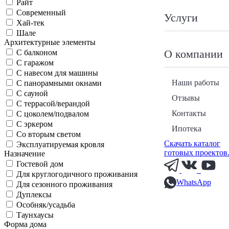
Райт
Современный
Услуги
Хай-тек
Шале
Архитектурные элементы
О компании
С балконом
С гаражом
С навесом для машины
Наши работы
С панорамными окнами
С сауной
Отзывы
С террасой/верандой
Контакты
С цоколем/подвалом
С эркером
Ипотека
Со вторым светом
Скачать каталог
Эксплуатируемая кровля
готовых проектов
Назначение
Гостевой дом
Для круглогодичного проживания
WhatsApp
Для сезонного проживания
Дуплексы
Особняк/усадьба
Таунхаусы
Форма дома