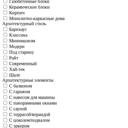
Газобетонные блоки
Керамические блоки
Кирпич
Монолитно-каркасные дома
Архитектурный стиль
Барнхаус
Классика
Минимализм
Модерн
Под старину
Райт
Современный
Хай-тек
Шале
Архитектурные элементы
С балконом
С гаражом
С навесом для машины
С панорамными окнами
С сауной
С террасой/верандой
С цоколем/подвалом
С эркером