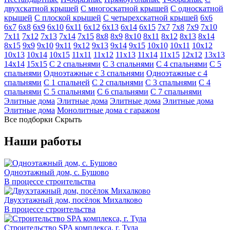
двухскатной крышей
С многоскатной крышей
С односкатной
крышей
С плоской крышей
С четырехскатной крышей
6х6
6х7
6х8
6х9
6х10
6х11
6х12
6х13
6х14
6х15
7х7
7х8
7х9
7х10
7х11
7х12
7х13
7х14
7х15
8х8
8х9
8х10
8х11
8х12
8х13
8х14
8х15
9х9
9х10
9х11
9х12
9х13
9х14
9х15
10х10
10х11
10х12
10х13
10х14
10х15
11х11
11х12
11х13
11х14
11х15
12х12
13х13
14х14
15х15
С 2 спальнями
С 3 спальнями
С 4 спальнями
С 5
спальнями
Одноэтажные с 3 спальнями
Одноэтажные с 4
спальнями
С 1 спальней
С 2 спальнями
С 3 спальнями
С 4
спальнями
С 5 спальнями
С 6 спальнями
С 7 спальнями
Элитные дома
Элитные дома
Элитные дома
Элитные дома
Элитные дома
Монолитные дома с гаражом
Все подборки
Скрыть
Наши работы
Одноэтажный дом, с. Бушово
В процессе строительства
Двухэтажный дом, посёлок Михалково
В процессе строительства
Строительство SPA комплекса, г. Тула