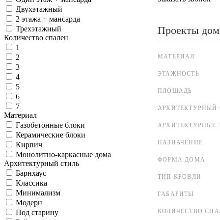
Двухэтажный
2 этажа + мансарда
Проекты дом
Трехэтажный
Количество спален
1
МАТЕРИАЛ
2
3
ЭТАЖНОСТЬ
4
5
ПЛОЩАДЬ
6
7
АРХИТЕКТУРНЫЙ 
Материал
Газобетонные блоки
АРХИТЕКТУРНЫЕ 
Керамические блоки
НАЗНАЧЕНИЕ
Кирпич
Монолитно-каркасные дома
ФОРМА ДОМА
Архитектурный стиль
Барнхаус
ТИП КРОВЛИ
Классика
Минимализм
ГАБАРИТЫ
Модерн
КОЛИЧЕСТВО СПА
Под старину