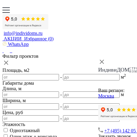
info@individoms.ru
АКЦИИ
Избранное (
0
)
WhatsApp
Фильтр проектов
ИндивиДОМ
СТР
Площадь, м2
КО
2
-
м
Габариты дома
Длина, м
Ваш регион:
-
м
Москва
Ширина, м
-
м
Цена, руб
-
Этажность
Одноэтажный
+7 (495) 142 05
Заказать звонок
Один этаж + мансарда