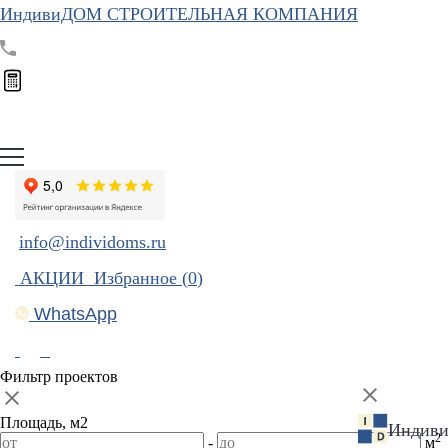
ИндивиДОМ
СТРОИТЕЛЬНАЯ КОМПАНИЯ
info@individoms.ru
АКЦИИ
Избранное (
0
)
WhatsApp
Фильтр проектов
Площадь, м2
Индив
2
-
м