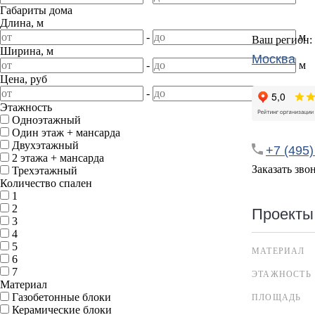
Габариты дома
Длина, м
-
м
Ваш регион:
Ширина, м
Москва
-
м
Цена, руб
-
Этажность
Одноэтажный
Один этаж + мансарда
Двухэтажный
+7 (495)
2 этажа + мансарда
Заказать зво
Трехэтажный
Количество спален
1
2
Проекты
3
4
5
МАТЕРИАЛ
6
7
ЭТАЖНОСТЬ
Материал
Газобетонные блоки
ПЛОЩАДЬ
Керамические блоки