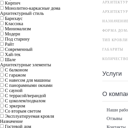
АРХИТЕКТУР
Кирпич
Монолитно-каркасные дома
АРХИТЕКТУ
Архитектурный стиль
Барнхаус
НАЗНАЧЕНИ
Классика
Минимализм
ФОРМА ДОМ
Модерн
Под старину
ТИП КРОВЛИ
Райт
Современный
ГАБАРИТЫ
Хай-тек
КОЛИЧЕСТВ
Шале
Архитектурные элементы
С балконом
Услуги
С гаражом
С навесом для машины
С панорамными окнами
С сауной
О компа
С террасой/верандой
С цоколем/подвалом
С эркером
Наши раб
Со вторым светом
Эксплуатируемая кровля
Отзывы
Назначение
Гостевой дом
Контакты