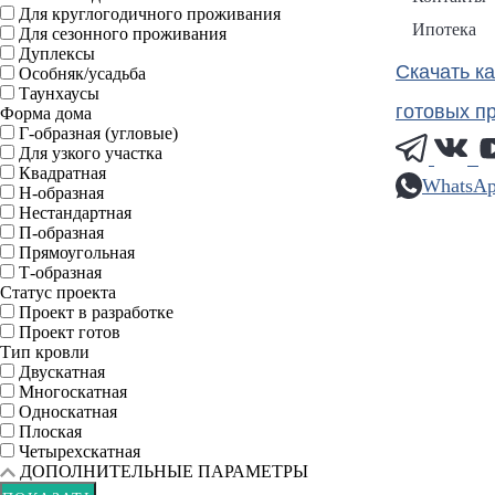
Для круглогодичного проживания
Ипотека
Для сезонного проживания
Дуплексы
Скачать к
Особняк/усадьба
Таунхаусы
готовых п
Форма дома
Г-образная (угловые)
Для узкого участка
Квадратная
WhatsA
Н-образная
Нестандартная
П-образная
Прямоугольная
Т-образная
Статус проекта
Проект в разработке
Проект готов
Тип кровли
Двускатная
Многоскатная
Односкатная
Плоская
Четырехскатная
ДОПОЛНИТЕЛЬНЫЕ ПАРАМЕТРЫ