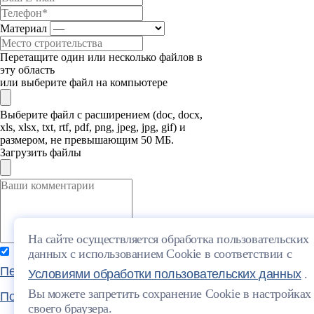
Материал
Перетащите один или несколько файлов в
эту область
или выберите файл на компьютере
Выберите файл с расширением (doc, docx,
xls, xlsx, txt, rtf, pdf, png, jpeg, jpg, gif) и
размером, не превышающим 50 МБ.
Загрузить файлы
На сайте осуществляется обработка пользовательских
Я даю свое согласие на обработку
данных с использованием Cookie в соответствии с
Персональных данных
и согласен с
Условиями обработки пользовательских данных
.
Вы можете запретить сохранение Cookie в настройках
Политикой конфиденциальности
и
своего браузера.