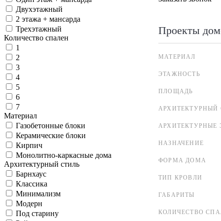
Двухэтажный
2 этажа + мансарда
Проекты дом
Трехэтажный
Количество спален
1
МАТЕРИАЛ
2
3
ЭТАЖНОСТЬ
4
5
ПЛОЩАДЬ
6
7
АРХИТЕКТУРНЫЙ 
Материал
Газобетонные блоки
АРХИТЕКТУРНЫЕ 
Керамические блоки
НАЗНАЧЕНИЕ
Кирпич
Монолитно-каркасные дома
ФОРМА ДОМА
Архитектурный стиль
Барнхаус
ТИП КРОВЛИ
Классика
Минимализм
ГАБАРИТЫ
Модерн
КОЛИЧЕСТВО СПА
Под старину