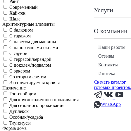
Райт
Современный
Услуги
Хай-тек
Шале
Архитектурные элементы
О компании
С балконом
С гаражом
С навесом для машины
Наши работы
С панорамными окнами
С сауной
Отзывы
С террасой/верандой
Контакты
С цоколем/подвалом
С эркером
Ипотека
Со вторым светом
Скачать каталог
Эксплуатируемая кровля
готовых проектов
Назначение
Гостевой дом
Для круглогодичного проживания
WhatsApp
Для сезонного проживания
Дуплексы
Особняк/усадьба
Таунхаусы
Форма дома