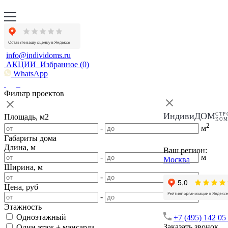
info@individoms.ru
АКЦИИ
Избранное (
0
)
WhatsApp
Фильтр проектов
ИндивиДОМ
СТР
Площадь, м2
КО
2
-
м
Габариты дома
Длина, м
Ваш регион:
-
м
Москва
Ширина, м
-
м
Цена, руб
-
Этажность
Одноэтажный
+7 (495) 142 05
Заказать звонок
Один этаж + мансарда