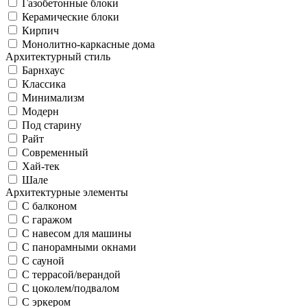
Газобетонные блоки
Керамические блоки
Кирпич
Монолитно-каркасные дома
Архитектурный стиль
Барнхаус
Классика
Минимализм
Модерн
Под старину
Райт
Современный
Хай-тек
Шале
Архитектурные элементы
С балконом
С гаражом
С навесом для машины
С панорамными окнами
С сауной
С террасой/верандой
С цоколем/подвалом
С эркером