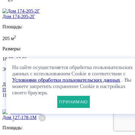
Дом 174-205-2Г
Площадь:
2
205 м
Размеры:
10.08×12.06м
На сайте осуществляется обработка пользовательских
Этажей:
данных с использованием Cookie в соответствии с
Условиями обработки пользовательских данных
. Вы
Двухэтажный
ПЛАНИРОВКА
можете запретить сохранение Cookie в настройках
Посмотреть проект
своего браузера.
11 000 400 руб.
10
ПРИНИМАЮ
Дом 127-178-1М
Площадь: