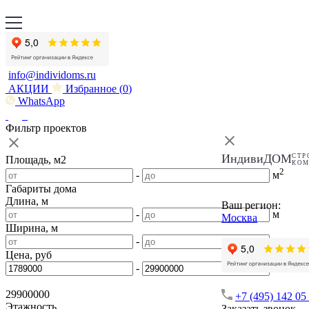
info@individoms.ru
АКЦИИ
Избранное (
0
)
WhatsApp
Фильтр проектов
ИндивиДОМ
СТР
Площадь, м2
КО
2
-
м
Габариты дома
Длина, м
Ваш регион:
-
м
Москва
Ширина, м
-
м
Цена, руб
-
29900000
+7 (495) 142 05
Этажность
Заказать звонок