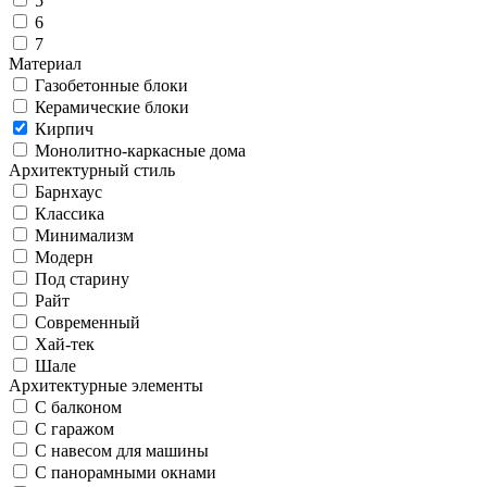
5
6
7
Материал
Газобетонные блоки
Керамические блоки
Кирпич
Монолитно-каркасные дома
Архитектурный стиль
Барнхаус
Классика
Минимализм
Модерн
Под старину
Райт
Современный
Хай-тек
Шале
Архитектурные элементы
С балконом
С гаражом
С навесом для машины
С панорамными окнами