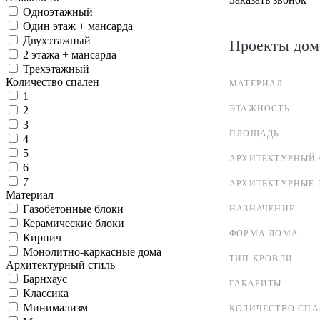
Одноэтажный
Один этаж + мансарда
Двухэтажный
Проекты дом
2 этажа + мансарда
Трехэтажный
Количество спален
МАТЕРИАЛ
1
ЭТАЖНОСТЬ
2
3
ПЛОЩАДЬ
4
5
АРХИТЕКТУРНЫЙ 
6
7
АРХИТЕКТУРНЫЕ 
Материал
Газобетонные блоки
НАЗНАЧЕНИЕ
Керамические блоки
ФОРМА ДОМА
Кирпич
Монолитно-каркасные дома
ТИП КРОВЛИ
Архитектурный стиль
Барнхаус
ГАБАРИТЫ
Классика
Минимализм
КОЛИЧЕСТВО СПА