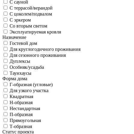
С сауной
С террасой/верандой
С цоколем/подвалом
С эркером
Со вторым светом
Эксплуатируемая кровля
Назначение
Гостевой дом
Для круглогодичного проживания
Для сезонного проживания
Дуплексы
Особняк/усадьба
Таунхаусы
Форма дома
Г-образная (угловые)
Для узкого участка
Квадратная
Н-образная
Нестандартная
П-образная
Прямоугольная
Т-образная
Статус проекта