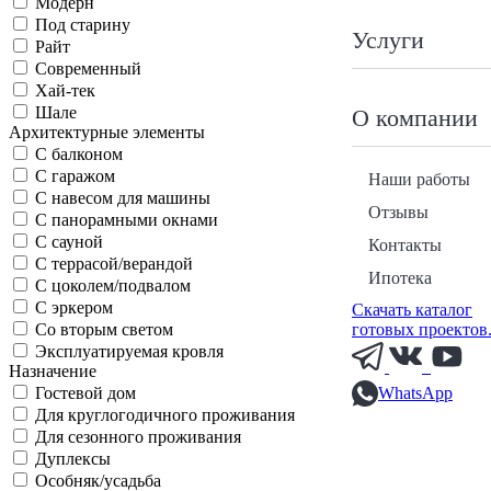
Модерн
Под старину
Услуги
Райт
Современный
Хай-тек
Шале
О компании
Архитектурные элементы
С балконом
С гаражом
Наши работы
С навесом для машины
Отзывы
С панорамными окнами
С сауной
Контакты
С террасой/верандой
Ипотека
С цоколем/подвалом
С эркером
Скачать каталог
готовых проектов
Со вторым светом
Эксплуатируемая кровля
Назначение
WhatsApp
Гостевой дом
Для круглогодичного проживания
Для сезонного проживания
Дуплексы
Особняк/усадьба