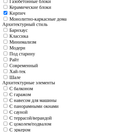
Газобетонные блоки
Керамические блоки
Кирпич
Монолитно-каркасные дома
Архитектурный стиль
Барнхаус
Классика
Минимализм
Модерн
Под старину
Райт
Современный
Хай-тек
Шале
Архитектурные элементы
С балконом
С гаражом
С навесом для машины
С панорамными окнами
С сауной
С террасой/верандой
С цоколем/подвалом
С эркером