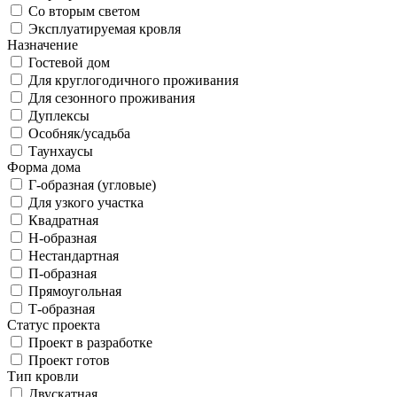
Со вторым светом
Эксплуатируемая кровля
Назначение
Гостевой дом
Для круглогодичного проживания
Для сезонного проживания
Дуплексы
Особняк/усадьба
Таунхаусы
Форма дома
Г-образная (угловые)
Для узкого участка
Квадратная
Н-образная
Нестандартная
П-образная
Прямоугольная
Т-образная
Статус проекта
Проект в разработке
Проект готов
Тип кровли
Двускатная