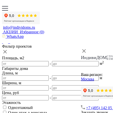
info@individoms.ru
АКЦИИ
Избранное (
0
)
WhatsApp
Фильтр проектов
ИндивиДОМ
СТР
Площадь, м2
КО
2
-
м
Габариты дома
Длина, м
Ваш регион:
-
м
Москва
Ширина, м
-
м
Цена, руб
-
Этажность
Одноэтажный
+7 (495) 142 05
Заказать звонок
Один этаж + мансарда