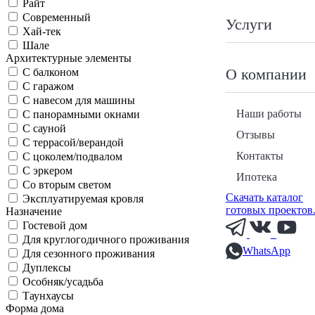
Райт
Современный
Услуги
Хай-тек
Шале
Архитектурные элементы
О компании
С балконом
С гаражом
С навесом для машины
Наши работы
С панорамными окнами
С сауной
Отзывы
С террасой/верандой
Контакты
С цоколем/подвалом
С эркером
Ипотека
Со вторым светом
Скачать каталог
Эксплуатируемая кровля
готовых проектов
Назначение
Гостевой дом
Для круглогодичного проживания
WhatsApp
Для сезонного проживания
Дуплексы
Особняк/усадьба
Таунхаусы
Форма дома