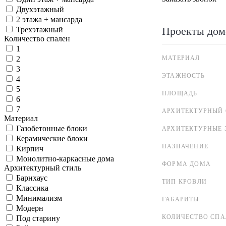
Двухэтажный
2 этажа + мансарда
Проекты дом
Трехэтажный
Количество спален
1
МАТЕРИАЛ
2
3
ЭТАЖНОСТЬ
4
5
ПЛОЩАДЬ
6
7
АРХИТЕКТУРНЫЙ 
Материал
Газобетонные блоки
АРХИТЕКТУРНЫЕ 
Керамические блоки
НАЗНАЧЕНИЕ
Кирпич
Монолитно-каркасные дома
ФОРМА ДОМА
Архитектурный стиль
Барнхаус
ТИП КРОВЛИ
Классика
Минимализм
ГАБАРИТЫ
Модерн
КОЛИЧЕСТВО СПА
Под старину