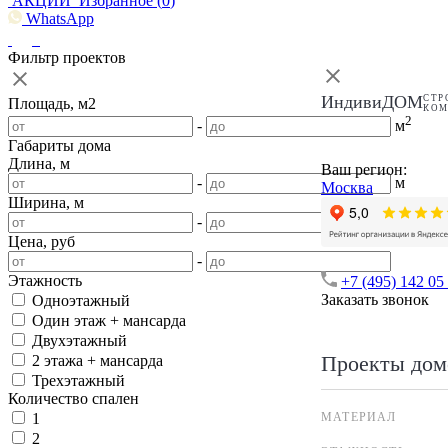
АКЦИИ
Избранное (
0
)
WhatsApp
Фильтр проектов
ИндивиДОМ
СТР
Площадь, м2
КО
2
-
м
Габариты дома
Длина, м
Ваш регион:
-
м
Москва
Ширина, м
-
м
Цена, руб
-
Этажность
+7 (495) 142 05
Заказать звонок
Одноэтажный
Один этаж + мансарда
Двухэтажный
Проекты дом
2 этажа + мансарда
Трехэтажный
Количество спален
МАТЕРИАЛ
1
2