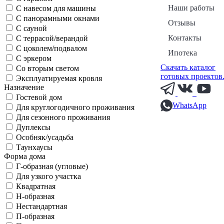
Наши работы
С навесом для машины
С панорамными окнами
Отзывы
С сауной
Контакты
С террасой/верандой
С цоколем/подвалом
Ипотека
С эркером
Скачать каталог
Со вторым светом
готовых проектов
Эксплуатируемая кровля
Назначение
Гостевой дом
WhatsApp
Для круглогодичного проживания
Для сезонного проживания
Дуплексы
Особняк/усадьба
Таунхаусы
Форма дома
Г-образная (угловые)
Для узкого участка
Квадратная
Н-образная
Нестандартная
П-образная