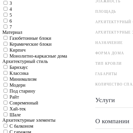
ЭТАЖНОСТЬ
3
4
ПЛОЩАДЬ
5
6
АРХИТЕКТУРНЫЙ 
7
Материал
АРХИТЕКТУРНЫЕ 
Газобетонные блоки
НАЗНАЧЕНИЕ
Керамические блоки
Кирпич
ФОРМА ДОМА
Монолитно-каркасные дома
Архитектурный стиль
ТИП КРОВЛИ
Барнхаус
Классика
ГАБАРИТЫ
Минимализм
КОЛИЧЕСТВО СПА
Модерн
Под старину
Райт
Услуги
Современный
Хай-тек
Шале
О компании
Архитектурные элементы
С балконом
С гаражом