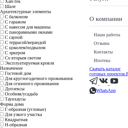
Хай-тек
Шале
Архитектурные элементы
С балконом
О компании
С гаражом
С навесом для машины
С панорамными окнами
Наши работы
С сауной
С террасой/верандой
Отзывы
С цоколем/подвалом
Контакты
С эркером
Со вторым светом
Ипотека
Эксплуатируемая кровля
Назначение
Скачать каталог
Гостевой дом
готовых проектов.
Для круглогодичного проживания
Для сезонного проживания
Дуплексы
WhatsApp
Особняк/усадьба
Таунхаусы
Форма дома
Г-образная (угловые)
Для узкого участка
Квадратная
Н-образная