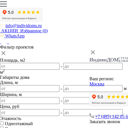
info@individoms.ru
АКЦИИ
Избранное (
0
)
WhatsApp
Фильтр проектов
ИндивиДОМ
СТРО
Площадь, м2
КОМ
-
2
м
Габариты дома
Ваш регион:
Длина, м
Москва
-
м
Ширина, м
-
м
Цена, руб
-
+7 (495) 142 05 
Этажность
Заказать звонок
Одноэтажный