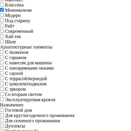
Классика
Минимализм
Модерн
Под старину
Райт
Современный
Хай-тек
Шале
Архитектурные элементы
С балконом
С гаражом
С навесом для машины
С панорамными окнами
С сауной
С террасой/верандой
С цоколем/подвалом
С эркером
Со вторым светом
Эксплуатируемая кровля
Назначение
Гостевой дом
Для круглогодичного проживания
Для сезонного проживания
Дуплексы