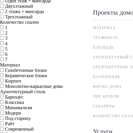
Один этаж + мансарда
Двухэтажный
Проекты дом
2 этажа + мансарда
Трехэтажный
Количество спален
1
МАТЕРИАЛ
2
3
ЭТАЖНОСТЬ
4
ПЛОЩАДЬ
5
6
АРХИТЕКТУРНЫЙ С
7
Материал
АРХИТЕКТУРНЫЕ 
Газобетонные блоки
Керамические блоки
НАЗНАЧЕНИЕ
Кирпич
Монолитно-каркасные дома
ФОРМА ДОМА
Архитектурный стиль
Барнхаус
ТИП КРОВЛИ
Классика
ГАБАРИТЫ
Минимализм
Модерн
КОЛИЧЕСТВО СПА
Под старину
Райт
Современный
Услуги