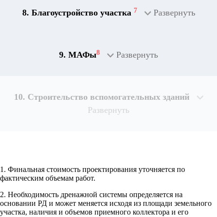
7
8. Благоустройство участка
Развернуть
8
9. МАФы
Развернуть
10. Строительство вспомогательных зданий
Развернуть
1. Финальная стоимость проектирования уточняется по
Рассчитывается индивидуально
фактическим объемам работ.
2. Необходимость дренажной системы определяется на
Рассчитывается индивидуально
основании РД и может меняется исходя из площади земельного
Рассчитывается индивидуально
участка, наличия и объемов приемного коллектора и его