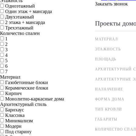
Этажность
Заказать звонок
Одноэтажный
Один этаж + мансарда
Двухэтажный
Проекты дом
2 этажа + мансарда
Трехэтажный
Количество спален
1
МАТЕРИАЛ
2
3
ЭТАЖНОСТЬ
4
ПЛОЩАДЬ
5
6
АРХИТЕКТУРНЫЙ С
7
Материал
АРХИТЕКТУРНЫЕ 
Газобетонные блоки
Керамические блоки
НАЗНАЧЕНИЕ
Кирпич
Монолитно-каркасные дома
ФОРМА ДОМА
Архитектурный стиль
Барнхаус
ТИП КРОВЛИ
Классика
ГАБАРИТЫ
Минимализм
Модерн
КОЛИЧЕСТВО СПА
Под старину