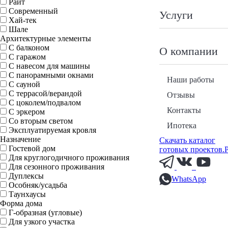
Райт
Современный
Услуги
Хай-тек
Шале
Архитектурные элементы
С балконом
О компании
С гаражом
С навесом для машины
С панорамными окнами
Наши работы
С сауной
С террасой/верандой
Отзывы
С цоколем/подвалом
Контакты
С эркером
Со вторым светом
Ипотека
Эксплуатируемая кровля
Назначение
Скачать каталог
Гостевой дом
готовых проектов.
Для круглогодичного проживания
Для сезонного проживания
Дуплексы
WhatsApp
Особняк/усадьба
Таунхаусы
Форма дома
Г-образная (угловые)
Для узкого участка