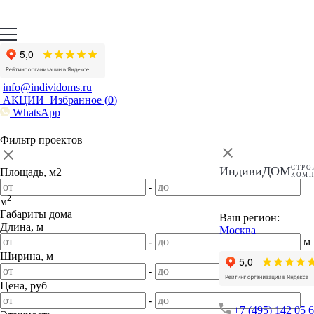
info@individoms.ru
АКЦИИ
Избранное (
0
)
WhatsApp
Фильтр проектов
ИндивиДОМ
СТРО
Площадь, м2
КОМ
-
2
м
Габариты дома
Ваш регион:
Длина, м
Москва
-
м
Ширина, м
-
м
Цена, руб
-
+7 (495) 142 05 