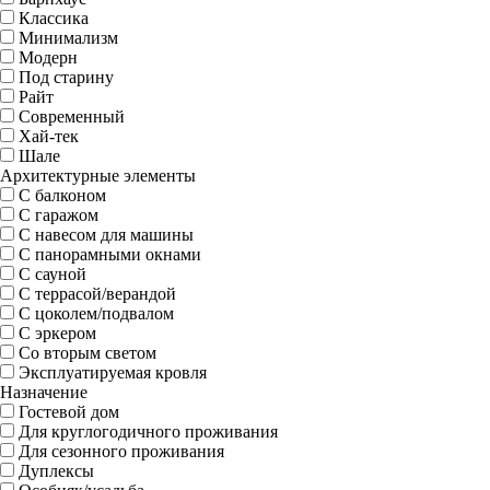
Классика
Минимализм
Модерн
Под старину
Райт
Современный
Хай-тек
Шале
Архитектурные элементы
С балконом
С гаражом
С навесом для машины
С панорамными окнами
С сауной
С террасой/верандой
С цоколем/подвалом
С эркером
Со вторым светом
Эксплуатируемая кровля
Назначение
Гостевой дом
Для круглогодичного проживания
Для сезонного проживания
Дуплексы