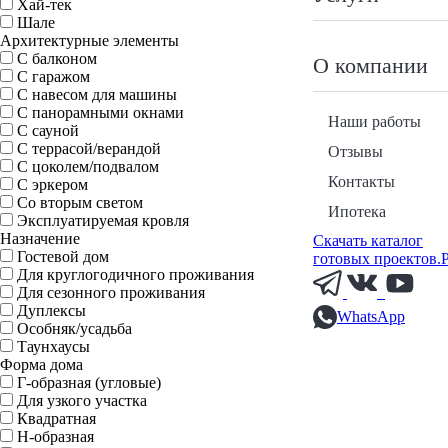
Хай-тек
Шале
Архитектурные элементы
С балконом
О компании
С гаражом
С навесом для машины
С панорамными окнами
Наши работы
С сауной
С террасой/верандой
Отзывы
С цоколем/подвалом
Контакты
С эркером
Со вторым светом
Ипотека
Эксплуатируемая кровля
Назначение
Скачать каталог
Гостевой дом
готовых проектов.
Для круглогодичного проживания
Для сезонного проживания
Дуплексы
WhatsApp
Особняк/усадьба
Таунхаусы
Форма дома
Г-образная (угловые)
Для узкого участка
Квадратная
Н-образная