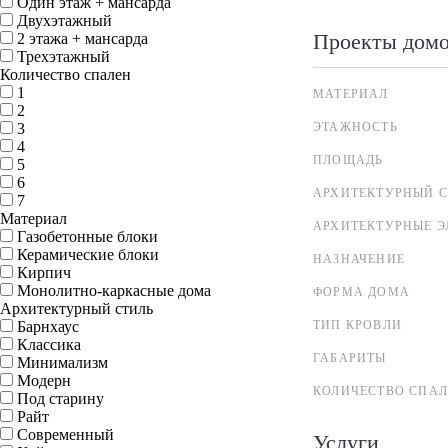
Один этаж + мансарда
Двухэтажный
Проекты дом
2 этажа + мансарда
Трехэтажный
Количество спален
1
МАТЕРИАЛ
2
3
ЭТАЖНОСТЬ
4
ПЛОЩАДЬ
5
6
АРХИТЕКТУРНЫЙ С
7
Материал
АРХИТЕКТУРНЫЕ 
Газобетонные блоки
Керамические блоки
НАЗНАЧЕНИЕ
Кирпич
Монолитно-каркасные дома
ФОРМА ДОМА
Архитектурный стиль
Барнхаус
ТИП КРОВЛИ
Классика
ГАБАРИТЫ
Минимализм
Модерн
КОЛИЧЕСТВО СПА
Под старину
Райт
Современный
Услуги