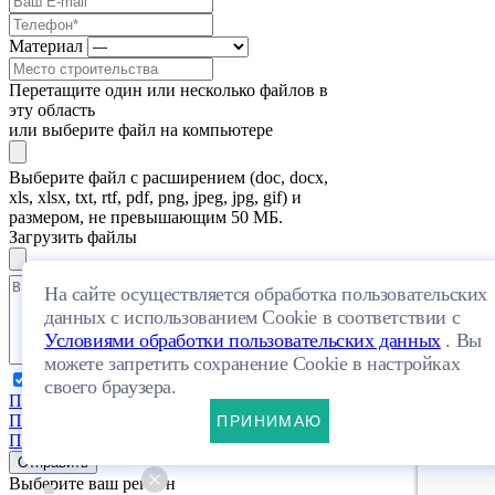
Материал
Перетащите один или несколько файлов в
эту область
или выберите файл на компьютере
Выберите файл с расширением (doc, docx,
xls, xlsx, txt, rtf, pdf, png, jpeg, jpg, gif) и
размером, не превышающим 50 МБ.
Загрузить файлы
На сайте осуществляется обработка пользовательских
данных с использованием Cookie в соответствии с
Условиями обработки пользовательских данных
. Вы
можете запретить сохранение Cookie в настройках
Я даю свое согласие на обработку
своего браузера.
Персональных данных
и согласен с
Политикой конфиденциальности
и
ПРИНИМАЮ
Пользовательским соглашением
Отправить
Выберите ваш регион