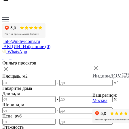
info@individoms.ru
АКЦИИ
Избранное (
0
)
WhatsApp
Фильтр проектов
ИндивиДОМ
СТР
Площадь, м2
КО
2
-
м
Габариты дома
Длина, м
Ваш регион:
-
м
Москва
Ширина, м
-
м
Цена, руб
-
Этажность