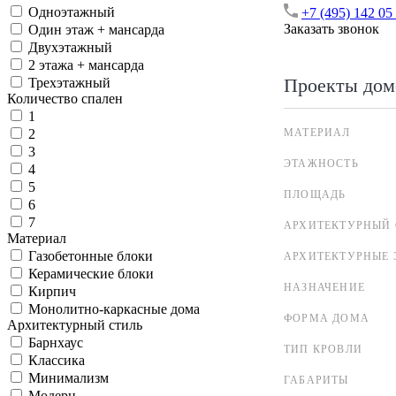
Одноэтажный
+7 (495) 142 05
Заказать звонок
Один этаж + мансарда
Двухэтажный
2 этажа + мансарда
Проекты дом
Трехэтажный
Количество спален
1
МАТЕРИАЛ
2
3
ЭТАЖНОСТЬ
4
5
ПЛОЩАДЬ
6
7
АРХИТЕКТУРНЫЙ 
Материал
Газобетонные блоки
АРХИТЕКТУРНЫЕ 
Керамические блоки
НАЗНАЧЕНИЕ
Кирпич
Монолитно-каркасные дома
ФОРМА ДОМА
Архитектурный стиль
Барнхаус
ТИП КРОВЛИ
Классика
Минимализм
ГАБАРИТЫ
Модерн