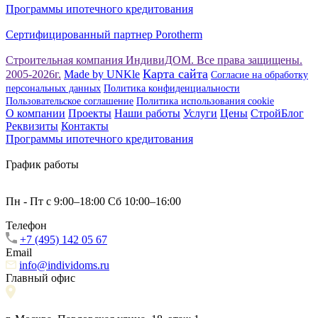
Программы ипотечного кредитования
Сертифицированный партнер Porotherm
Строительная компания ИндивиДОМ. Все права защищены.
Карта сайта
2005-2026г.
Made by UNKle
Согласие на обработку
персональных данных
Политика конфиденциальности
Пользовательское соглашение
Политика использования сookie
О компании
Проекты
Наши работы
Услуги
Цены
СтройБлог
Реквизиты
Контакты
Программы ипотечного кредитования
График работы
Пн - Пт с 9:00–18:00 Сб 10:00–16:00
Телефон
+7 (495) 142 05 67
Email
info@individoms.ru
Главный офис