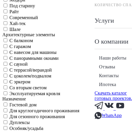
КОЛИЧЕСТВО СПА
Под старину
Райт
Современный
Услуги
Хай-тек
Шале
Архитектурные элементы
О компании
С балконом
С гаражом
С навесом для машины
Наши работы
С панорамными окнами
С сауной
Отзывы
С террасой/верандой
Контакты
С цоколем/подвалом
С эркером
Ипотека
Со вторым светом
Скачать каталог
Эксплуатируемая кровля
готовых проектов
Назначение
Гостевой дом
Для круглогодичного проживания
WhatsApp
Для сезонного проживания
Дуплексы
Особняк/усадьба