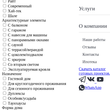
Райт
Современный
Услуги
Хай-тек
Шале
Архитектурные элементы
О компании
С балконом
С гаражом
С навесом для машины
Наши работы
С панорамными окнами
С сауной
Отзывы
С террасой/верандой
Контакты
С цоколем/подвалом
С эркером
Ипотека
Со вторым светом
Скачать каталог
Эксплуатируемая кровля
готовых проектов
Назначение
Гостевой дом
Для круглогодичного проживания
WhatsApp
Для сезонного проживания
Дуплексы
Особняк/усадьба
Таунхаусы
Форма дома