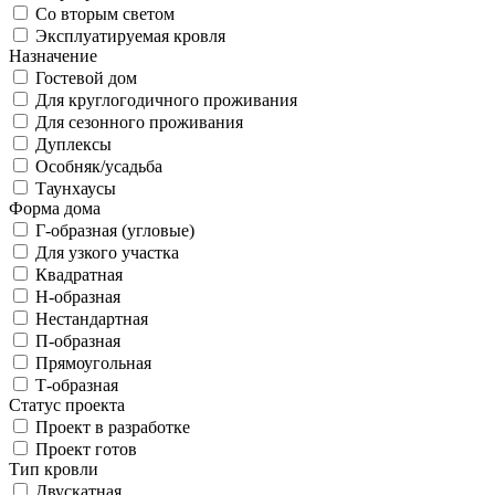
Со вторым светом
Эксплуатируемая кровля
Назначение
Гостевой дом
Для круглогодичного проживания
Для сезонного проживания
Дуплексы
Особняк/усадьба
Таунхаусы
Форма дома
Г-образная (угловые)
Для узкого участка
Квадратная
Н-образная
Нестандартная
П-образная
Прямоугольная
Т-образная
Статус проекта
Проект в разработке
Проект готов
Тип кровли
Двускатная