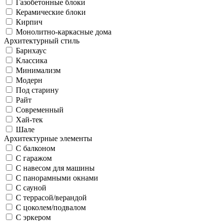
Газобетонные блоки
Керамические блоки
Кирпич
Монолитно-каркасные дома
Архитектурный стиль
Барнхаус
Классика
Минимализм
Модерн
Под старину
Райт
Современный
Хай-тек
Шале
Архитектурные элементы
С балконом
С гаражом
С навесом для машины
С панорамными окнами
С сауной
С террасой/верандой
С цоколем/подвалом
С эркером