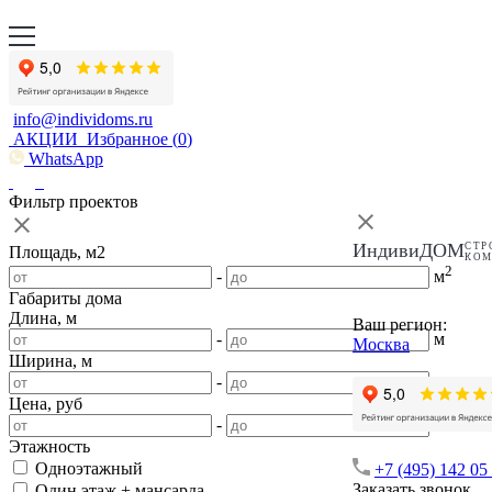
info@individoms.ru
АКЦИИ
Избранное (
0
)
WhatsApp
Фильтр проектов
ИндивиДОМ
СТР
Площадь, м2
КО
2
-
м
Габариты дома
Длина, м
Ваш регион:
-
м
Москва
Ширина, м
-
м
Цена, руб
-
Этажность
Одноэтажный
+7 (495) 142 05
Заказать звонок
Один этаж + мансарда