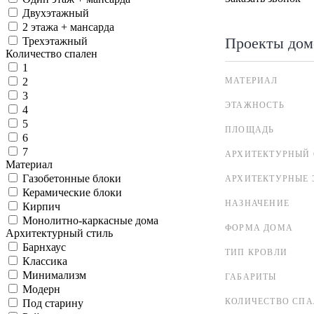
Двухэтажный
2 этажа + мансарда
Проекты дом
Трехэтажный
Количество спален
1
МАТЕРИАЛ
2
3
ЭТАЖНОСТЬ
4
5
ПЛОЩАДЬ
6
7
АРХИТЕКТУРНЫЙ 
Материал
Газобетонные блоки
АРХИТЕКТУРНЫЕ 
Керамические блоки
НАЗНАЧЕНИЕ
Кирпич
Монолитно-каркасные дома
ФОРМА ДОМА
Архитектурный стиль
Барнхаус
ТИП КРОВЛИ
Классика
Минимализм
ГАБАРИТЫ
Модерн
КОЛИЧЕСТВО СПА
Под старину