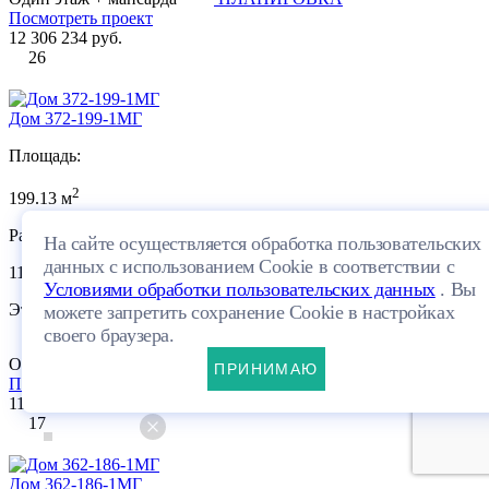
Посмотреть проект
12 306 234 руб.
26
Дом 372-199-1МГ
Площадь:
2
199.13 м
Размеры:
На сайте осуществляется обработка пользовательских
данных с использованием Cookie в соответствии с
11.48×19.3м
Условиями обработки пользовательских данных
. Вы
Этажей:
можете запретить сохранение Cookie в настройках
своего браузера.
Один этаж + мансарда
ПЛАНИРОВКА
ПРИНИМАЮ
Посмотреть проект
11 532 498 руб.
17
Дом 362-186-1МГ