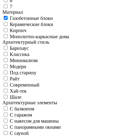
6
7
Материал
Газобетонные блоки
Керамические блоки
Кирпич
Монолитно-каркасные дома
Архитектурный стиль
Барнхаус
Классика
Минимализм
Модерн
Под старину
Райт
Современный
Хай-тек
Шале
Архитектурные элементы
С балконом
С гаражом
С навесом для машины
С панорамными окнами
С сауной