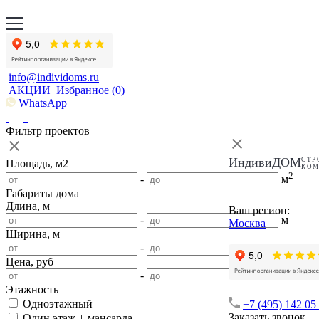
info@individoms.ru
АКЦИИ
Избранное (
0
)
WhatsApp
Фильтр проектов
ИндивиДОМ
СТР
Площадь, м2
КО
2
-
м
Габариты дома
Длина, м
Ваш регион:
-
м
Москва
Ширина, м
-
м
Цена, руб
-
Этажность
Одноэтажный
+7 (495) 142 05
Заказать звонок
Один этаж + мансарда