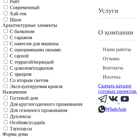
Райт
Современный
Услуги
Хай-тек
Шале
Архитектурные элементы
О компании
С балконом
С гаражом
С навесом для машины
Наши работы
С панорамными окнами
С сауной
Отзывы
С террасой/верандой
Контакты
С цоколем/подвалом
С эркером
Ипотека
Со вторым светом
Скачать каталог
Эксплуатируемая кровля
готовых проектов
Назначение
Гостевой дом
Для круглогодичного проживания
WhatsApp
Для сезонного проживания
Дуплексы
Особняк/усадьба
Таунхаусы
Форма дома