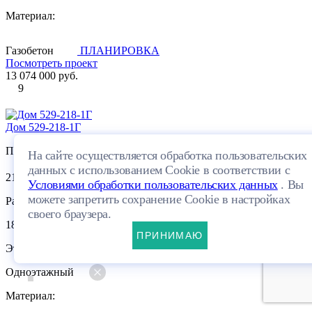
Материал:
Газобетон
ПЛАНИРОВКА
Посмотреть проект
13 074 000 руб.
9
Дом 529-218-1Г
Площадь:
На сайте осуществляется обработка пользовательских
данных с использованием Cookie в соответствии с
2
217.9 м
Условиями обработки пользовательских данных
. Вы
можете запретить сохранение Cookie в настройках
Размеры:
своего браузера.
18.11×18.8м
ПРИНИМАЮ
Этажей:
Одноэтажный
Материал: