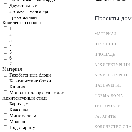
Двухэтажный
2 этажа + мансарда
Проекты дом
Трехэтажный
Количество спален
1
МАТЕРИАЛ
2
3
ЭТАЖНОСТЬ
4
5
ПЛОЩАДЬ
6
7
АРХИТЕКТУРНЫЙ 
Материал
Газобетонные блоки
АРХИТЕКТУРНЫЕ 
Керамические блоки
НАЗНАЧЕНИЕ
Кирпич
Монолитно-каркасные дома
ФОРМА ДОМА
Архитектурный стиль
Барнхаус
ТИП КРОВЛИ
Классика
Минимализм
ГАБАРИТЫ
Модерн
КОЛИЧЕСТВО СПА
Под старину