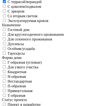
С террасой/верандой
С цоколем/подвалом
С эркером
Со вторым светом
Эксплуатируемая кровля
Назначение
Гостевой дом
Для круглогодичного проживания
Для сезонного проживания
Дуплексы
Особняк/усадьба
Таунхаусы
Форма дома
Г-образная (угловые)
Для узкого участка
Квадратная
Н-образная
Нестандартная
П-образная
Прямоугольная
Т-образная
Статус проекта
Проект в разработке