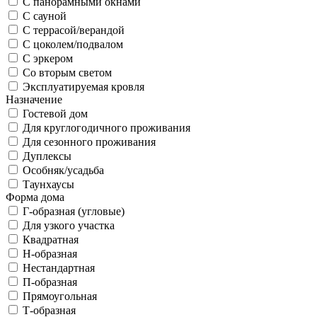
С панорамными окнами
С сауной
С террасой/верандой
С цоколем/подвалом
С эркером
Со вторым светом
Эксплуатируемая кровля
Назначение
Гостевой дом
Для круглогодичного проживания
Для сезонного проживания
Дуплексы
Особняк/усадьба
Таунхаусы
Форма дома
Г-образная (угловые)
Для узкого участка
Квадратная
Н-образная
Нестандартная
П-образная
Прямоугольная
Т-образная