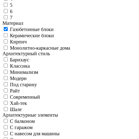
5
6
7
Материал
Газобетонные блоки
Керамические блоки
Кирпич
Монолитно-каркасные дома
Архитектурный стиль
Барнхаус
Классика
Минимализм
Модерн
Под старину
Райт
Современный
Хай-тек
Шале
Архитектурные элементы
С балконом
С гаражом
С навесом для машины