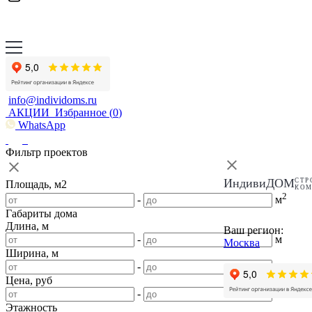
info@individoms.ru
АКЦИИ
Избранное (
0
)
WhatsApp
Фильтр проектов
ИндивиДОМ
СТР
Площадь, м2
КО
2
-
м
Габариты дома
Длина, м
Ваш регион:
-
м
Москва
Ширина, м
-
м
Цена, руб
-
Этажность