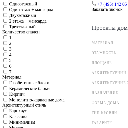
Одноэтажный
+7 (495) 142 05
Заказать звонок
Один этаж + мансарда
Двухэтажный
2 этажа + мансарда
Проекты дом
Трехэтажный
Количество спален
1
МАТЕРИАЛ
2
3
ЭТАЖНОСТЬ
4
5
ПЛОЩАДЬ
6
7
АРХИТЕКТУРНЫЙ 
Материал
Газобетонные блоки
АРХИТЕКТУРНЫЕ 
Керамические блоки
НАЗНАЧЕНИЕ
Кирпич
Монолитно-каркасные дома
ФОРМА ДОМА
Архитектурный стиль
Барнхаус
ТИП КРОВЛИ
Классика
Минимализм
ГАБАРИТЫ
Модерн