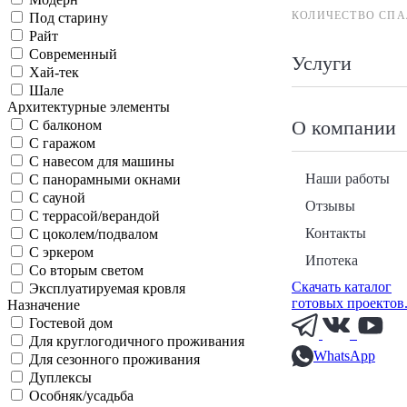
КОЛИЧЕСТВО СПА
Под старину
Райт
Современный
Услуги
Хай-тек
Шале
Архитектурные элементы
О компании
С балконом
С гаражом
С навесом для машины
Наши работы
С панорамными окнами
С сауной
Отзывы
С террасой/верандой
Контакты
С цоколем/подвалом
С эркером
Ипотека
Со вторым светом
Скачать каталог
Эксплуатируемая кровля
готовых проектов
Назначение
Гостевой дом
Для круглогодичного проживания
WhatsApp
Для сезонного проживания
Дуплексы
Особняк/усадьба