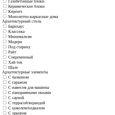
Газобетонные блоки
Керамические блоки
Кирпич
Монолитно-каркасные дома
Архитектурный стиль
Барнхаус
Классика
Минимализм
Модерн
Под старину
Райт
Современный
Хай-тек
Шале
Архитектурные элементы
С балконом
С гаражом
С навесом для машины
С панорамными окнами
С сауной
С террасой/верандой
С цоколем/подвалом
С эркером