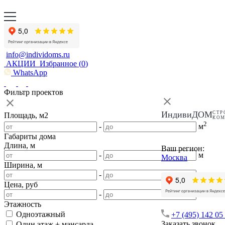
info@individoms.ru
АКЦИИ
Избранное (
0
)
WhatsApp
Фильтр проектов
ИндивиДОМ
СТР
Площадь, м2
КО
2
-
м
Габариты дома
Длина, м
Ваш регион:
-
м
Москва
Ширина, м
-
м
Цена, руб
-
Этажность
Одноэтажный
+7 (495) 142 05
Заказать звонок
Один этаж + мансарда