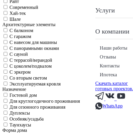
Райт
Современный
Услуги
Хай-тек
Шале
Архитектурные элементы
О компании
С балконом
С гаражом
С навесом для машины
Наши работы
С панорамными окнами
С сауной
Отзывы
С террасой/верандой
Контакты
С цоколем/подвалом
С эркером
Ипотека
Со вторым светом
Скачать каталог
Эксплуатируемая кровля
готовых проектов
Назначение
Гостевой дом
Для круглогодичного проживания
WhatsApp
Для сезонного проживания
Дуплексы
Особняк/усадьба
Таунхаусы
Форма дома