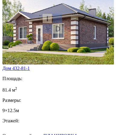
Дом 432-81-1
Площадь:
2
81.4 м
Размеры:
9×12.5м
Этажей: