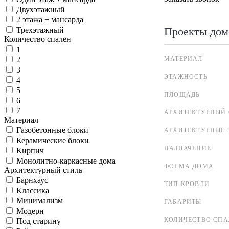
Двухэтажный
2 этажа + мансарда
Проекты дом
Трехэтажный
Количество спален
1
МАТЕРИАЛ
2
3
ЭТАЖНОСТЬ
4
5
ПЛОЩАДЬ
6
7
АРХИТЕКТУРНЫЙ 
Материал
Газобетонные блоки
АРХИТЕКТУРНЫЕ 
Керамические блоки
НАЗНАЧЕНИЕ
Кирпич
Монолитно-каркасные дома
ФОРМА ДОМА
Архитектурный стиль
Барнхаус
ТИП КРОВЛИ
Классика
Минимализм
ГАБАРИТЫ
Модерн
КОЛИЧЕСТВО СПА
Под старину