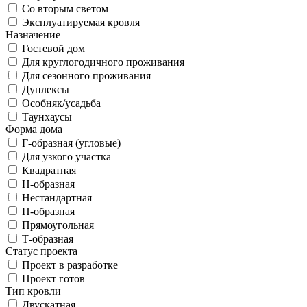
Со вторым светом
Эксплуатируемая кровля
Назначение
Гостевой дом
Для круглогодичного проживания
Для сезонного проживания
Дуплексы
Особняк/усадьба
Таунхаусы
Форма дома
Г-образная (угловые)
Для узкого участка
Квадратная
Н-образная
Нестандартная
П-образная
Прямоугольная
Т-образная
Статус проекта
Проект в разработке
Проект готов
Тип кровли
Двускатная