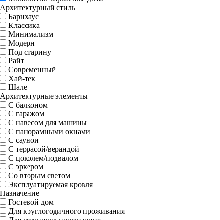
Архитектурный стиль
Барнхаус
Классика
Минимализм
Модерн
Под старину
Райт
Современный
Хай-тек
Шале
Архитектурные элементы
С балконом
С гаражом
С навесом для машины
С панорамными окнами
С сауной
С террасой/верандой
С цоколем/подвалом
С эркером
Со вторым светом
Эксплуатируемая кровля
Назначение
Гостевой дом
Для круглогодичного проживания
Для сезонного проживания