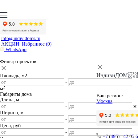
info@individoms.ru
АКЦИИ
Избранное (
0
)
WhatsApp
Фильтр проектов
ИндивиДОМ
СТРО
Площадь, м2
КОМ
-
2
м
Габариты дома
Ваш регион:
Длина, м
Москва
-
м
Ширина, м
-
м
Цена, руб
-
+7 (495) 142 05 