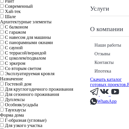
Райт
Современный
Услуги
Хай-тек
Шале
Архитектурные элементы
С балконом
О компании
С гаражом
С навесом для машины
С панорамными окнами
Наши работы
С сауной
С террасой/верандой
Отзывы
С цоколем/подвалом
Контакты
С эркером
Со вторым светом
Ипотека
Эксплуатируемая кровля
Назначение
Скачать каталог
Гостевой дом
готовых проектов.
Для круглогодичного проживания
Для сезонного проживания
Дуплексы
WhatsApp
Особняк/усадьба
Таунхаусы
Форма дома
Г-образная (угловые)
Для узкого участка