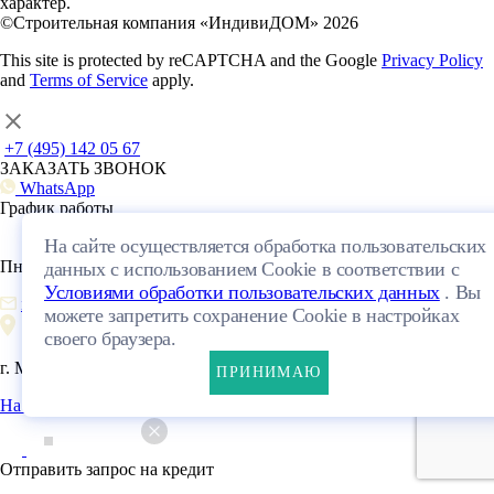
характер.
©Строительная компания «ИндивиДОМ» 2026
This site is protected by reCAPTCHA and the Google
Privacy Policy
and
Terms of Service
apply.
+7 (495) 142 05 67
ЗАКАЗАТЬ ЗВОНОК
WhatsApp
График работы
На сайте осуществляется обработка пользовательских
Пн - Пт с 9:00–18:00 Сб 10:00–16:00
данных с использованием Cookie в соответствии с
Условиями обработки пользовательских данных
. Вы
info@individoms.ru
можете запретить сохранение Cookie в настройках
своего браузера.
г. Москва, Павловская улица, 18, этаж 1
ПРИНИМАЮ
На карте
Отправить запрос на кредит