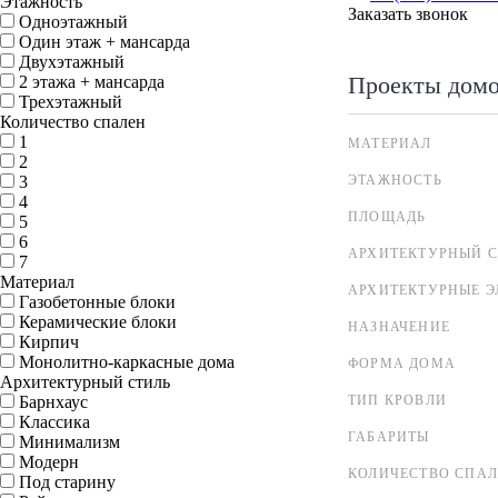
Этажность
Заказать звонок
Одноэтажный
Один этаж + мансарда
Двухэтажный
Проекты дом
2 этажа + мансарда
Трехэтажный
Количество спален
1
МАТЕРИАЛ
2
3
ЭТАЖНОСТЬ
4
ПЛОЩАДЬ
5
6
АРХИТЕКТУРНЫЙ С
7
Материал
АРХИТЕКТУРНЫЕ 
Газобетонные блоки
Керамические блоки
НАЗНАЧЕНИЕ
Кирпич
Монолитно-каркасные дома
ФОРМА ДОМА
Архитектурный стиль
Барнхаус
ТИП КРОВЛИ
Классика
ГАБАРИТЫ
Минимализм
Модерн
КОЛИЧЕСТВО СПА
Под старину