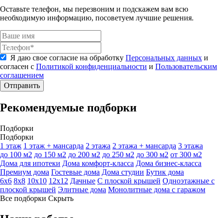
Оставьте телефон, мы перезвоним и подскажем вам всю
необходимую информацию, посоветуем лучшие решения.
Я даю свое согласие на обработку
Персональных данных
и
согласен с
Политикой конфиденциальности
и
Пользовательским
соглашением
Отправить
Рекомендуемые подборки
Подборки
Подборки
1 этаж
1 этаж + мансарда
2 этажа
2 этажа + мансарда
3 этажа
до 100 м2
до 150 м2
до 200 м2
до 250 м2
до 300 м2
от 300 м2
Дома для ипотеки
Дома комфорт-класса
Дома бизнес-класса
Премиум дома
Гостевые дома
Дома студии
Бутик дома
6х6
8х8
10х10
12х12
Дачные
С плоской крышей
Одноэтажные с
плоской крышей
Элитные дома
Монолитные дома с гаражом
Все подборки
Скрыть