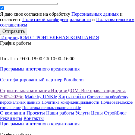
Я даю свое согласие на обработку
Персональных данных
и
согласен с
Политикой конфиденциальности
и
Пользовательским
соглашением
Отправить
ИндивиДОМ
СТРОИТЕЛЬНАЯ КОМПАНИЯ
График работы
Пн - Пт с 9:00–18:00 Сб 10:00–16:00
Программы ипотечного кредитования
Сертифицированный партнер Porotherm
Строительная компания ИндивиДОМ. Все права защищены.
Карта сайта
2005-2026г.
Made by UNKle
Согласие на обработку
персональных данных
Политика конфиденциальности
Пользовательское
соглашение
Политика использования сookie
О компании
Проекты
Наши работы
Услуги
Цены
СтройБлог
Реквизиты
Контакты
Программы ипотечного кредитования
График работы