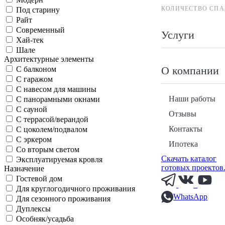
КОЛИЧЕСТВО СПА
Под старину
Райт
Современный
Услуги
Хай-тек
Шале
Архитектурные элементы
О компании
С балконом
С гаражом
С навесом для машины
Наши работы
С панорамными окнами
С сауной
Отзывы
С террасой/верандой
Контакты
С цоколем/подвалом
С эркером
Ипотека
Со вторым светом
Скачать каталог
Эксплуатируемая кровля
готовых проектов
Назначение
Гостевой дом
Для круглогодичного проживания
WhatsApp
Для сезонного проживания
Дуплексы
Особняк/усадьба