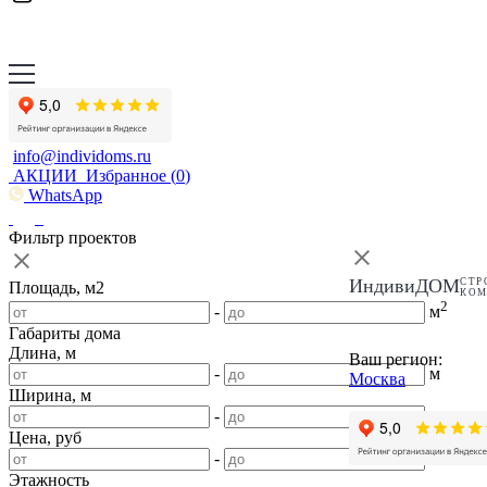
info@individoms.ru
АКЦИИ
Избранное (
0
)
WhatsApp
Фильтр проектов
ИндивиДОМ
СТР
Площадь, м2
КО
2
-
м
Габариты дома
Длина, м
Ваш регион:
-
м
Москва
Ширина, м
-
м
Цена, руб
-
Этажность