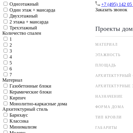
Одноэтажный
+7 (495) 142 05
Заказать звонок
Один этаж + мансарда
Двухэтажный
2 этажа + мансарда
Проекты дом
Трехэтажный
Количество спален
1
МАТЕРИАЛ
2
3
ЭТАЖНОСТЬ
4
5
ПЛОЩАДЬ
6
7
АРХИТЕКТУРНЫЙ 
Материал
Газобетонные блоки
АРХИТЕКТУРНЫЕ 
Керамические блоки
НАЗНАЧЕНИЕ
Кирпич
Монолитно-каркасные дома
ФОРМА ДОМА
Архитектурный стиль
Барнхаус
ТИП КРОВЛИ
Классика
Минимализм
ГАБАРИТЫ
Модерн