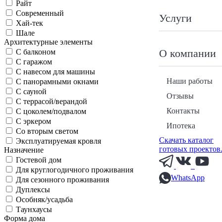
Райт
Современный
Услуги
Хай-тек
Шале
Архитектурные элементы
О компании
С балконом
С гаражом
С навесом для машины
Наши работы
С панорамными окнами
С сауной
Отзывы
С террасой/верандой
Контакты
С цоколем/подвалом
С эркером
Ипотека
Со вторым светом
Скачать каталог
Эксплуатируемая кровля
готовых проектов
Назначение
Гостевой дом
Для круглогодичного проживания
WhatsApp
Для сезонного проживания
Дуплексы
Особняк/усадьба
Таунхаусы
Форма дома