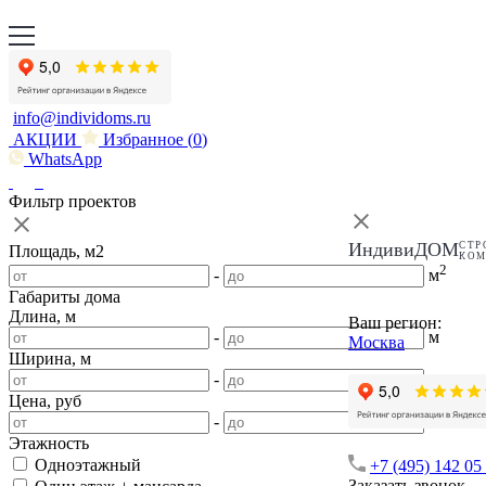
info@individoms.ru
АКЦИИ
Избранное (
0
)
WhatsApp
Фильтр проектов
ИндивиДОМ
СТР
Площадь, м2
КО
2
-
м
Габариты дома
Длина, м
Ваш регион:
-
м
Москва
Ширина, м
-
м
Цена, руб
-
Этажность
Одноэтажный
+7 (495) 142 05
Заказать звонок