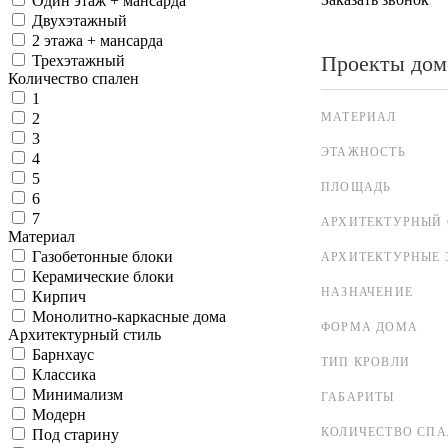
Один этаж + мансарда
Двухэтажный
2 этажа + мансарда
Проекты дом
Трехэтажный
Количество спален
1
МАТЕРИАЛ
2
3
ЭТАЖНОСТЬ
4
5
ПЛОЩАДЬ
6
7
АРХИТЕКТУРНЫЙ 
Материал
Газобетонные блоки
АРХИТЕКТУРНЫЕ 
Керамические блоки
НАЗНАЧЕНИЕ
Кирпич
Монолитно-каркасные дома
ФОРМА ДОМА
Архитектурный стиль
Барнхаус
ТИП КРОВЛИ
Классика
Минимализм
ГАБАРИТЫ
Модерн
КОЛИЧЕСТВО СПА
Под старину