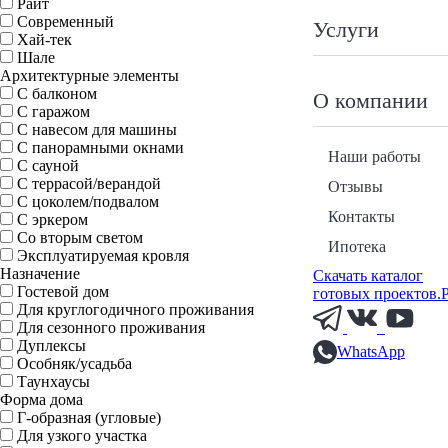
Райт
Современный
Услуги
Хай-тек
Шале
Архитектурные элементы
С балконом
О компании
С гаражом
С навесом для машины
С панорамными окнами
Наши работы
С сауной
С террасой/верандой
Отзывы
С цоколем/подвалом
Контакты
С эркером
Со вторым светом
Ипотека
Эксплуатируемая кровля
Назначение
Скачать каталог
Гостевой дом
готовых проектов.
Для круглогодичного проживания
Для сезонного проживания
Дуплексы
WhatsApp
Особняк/усадьба
Таунхаусы
Форма дома
Г-образная (угловые)
Для узкого участка