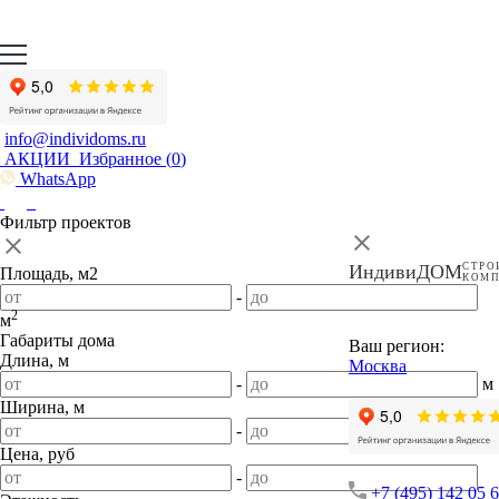
info@individoms.ru
АКЦИИ
Избранное (
0
)
WhatsApp
Фильтр проектов
ИндивиДОМ
СТРО
Площадь, м2
КОМ
-
2
м
Габариты дома
Ваш регион:
Длина, м
Москва
-
м
Ширина, м
-
м
Цена, руб
-
+7 (495) 142 05 