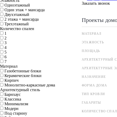
Этажность
Заказать звонок
Одноэтажный
Один этаж + мансарда
Двухэтажный
Проекты дом
2 этажа + мансарда
Трехэтажный
Количество спален
1
МАТЕРИАЛ
2
3
ЭТАЖНОСТЬ
4
ПЛОЩАДЬ
5
6
АРХИТЕКТУРНЫЙ С
7
Материал
АРХИТЕКТУРНЫЕ 
Газобетонные блоки
Керамические блоки
НАЗНАЧЕНИЕ
Кирпич
Монолитно-каркасные дома
ФОРМА ДОМА
Архитектурный стиль
Барнхаус
ТИП КРОВЛИ
Классика
ГАБАРИТЫ
Минимализм
Модерн
КОЛИЧЕСТВО СПА
Под старину