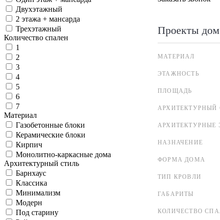
Двухэтажный
2 этажа + мансарда
Проекты дом
Трехэтажный
Количество спален
1
МАТЕРИАЛ
2
3
ЭТАЖНОСТЬ
4
5
ПЛОЩАДЬ
6
7
АРХИТЕКТУРНЫЙ 
Материал
Газобетонные блоки
АРХИТЕКТУРНЫЕ 
Керамические блоки
НАЗНАЧЕНИЕ
Кирпич
Монолитно-каркасные дома
ФОРМА ДОМА
Архитектурный стиль
Барнхаус
ТИП КРОВЛИ
Классика
Минимализм
ГАБАРИТЫ
Модерн
КОЛИЧЕСТВО СПА
Под старину