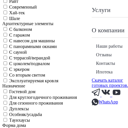
Райт
Современный
Услуги
Хай-тек
Шале
Архитектурные элементы
О компании
С балконом
С гаражом
С навесом для машины
Наши работы
С панорамными окнами
С сауной
Отзывы
С террасой/верандой
Контакты
С цоколем/подвалом
С эркером
Ипотека
Со вторым светом
Скачать каталог
Эксплуатируемая кровля
готовых проектов
Назначение
Гостевой дом
Для круглогодичного проживания
WhatsApp
Для сезонного проживания
Дуплексы
Особняк/усадьба
Таунхаусы
Форма дома