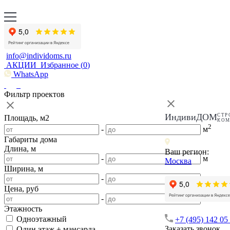
info@individoms.ru
АКЦИИ
Избранное (
0
)
WhatsApp
Фильтр проектов
ИндивиДОМ
СТР
Площадь, м2
КО
2
-
м
Габариты дома
Длина, м
Ваш регион:
-
м
Москва
Ширина, м
-
м
Цена, руб
-
Этажность
Одноэтажный
+7 (495) 142 05
Заказать звонок
Один этаж + мансарда