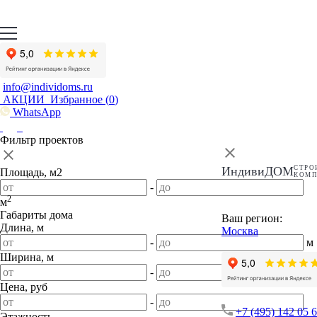
info@individoms.ru
АКЦИИ
Избранное (
0
)
WhatsApp
Фильтр проектов
ИндивиДОМ
СТРО
Площадь, м2
КОМ
-
2
м
Габариты дома
Ваш регион:
Длина, м
Москва
-
м
Ширина, м
-
м
Цена, руб
-
+7 (495) 142 05 
Этажность