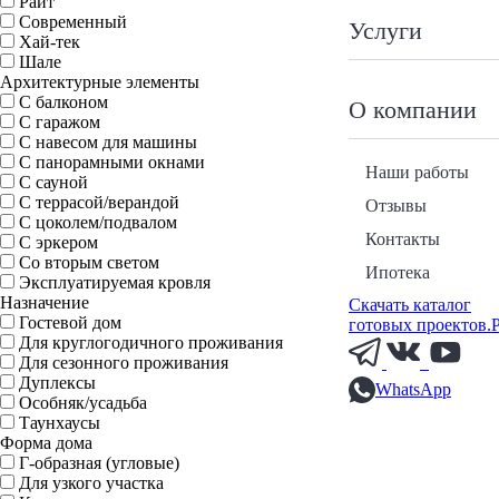
Райт
Современный
Услуги
Хай-тек
Шале
Архитектурные элементы
С балконом
О компании
С гаражом
С навесом для машины
С панорамными окнами
Наши работы
С сауной
С террасой/верандой
Отзывы
С цоколем/подвалом
Контакты
С эркером
Со вторым светом
Ипотека
Эксплуатируемая кровля
Назначение
Скачать каталог
Гостевой дом
готовых проектов.
Для круглогодичного проживания
Для сезонного проживания
Дуплексы
WhatsApp
Особняк/усадьба
Таунхаусы
Форма дома
Г-образная (угловые)
Для узкого участка