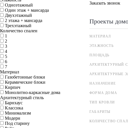
Заказать звонок
Одноэтажный
Один этаж + мансарда
Двухэтажный
Проекты дом
2 этажа + мансарда
Трехэтажный
Количество спален
1
МАТЕРИАЛ
2
3
ЭТАЖНОСТЬ
4
ПЛОЩАДЬ
5
6
АРХИТЕКТУРНЫЙ С
7
Материал
АРХИТЕКТУРНЫЕ 
Газобетонные блоки
Керамические блоки
НАЗНАЧЕНИЕ
Кирпич
Монолитно-каркасные дома
ФОРМА ДОМА
Архитектурный стиль
Барнхаус
ТИП КРОВЛИ
Классика
ГАБАРИТЫ
Минимализм
Модерн
КОЛИЧЕСТВО СПА
Под старину