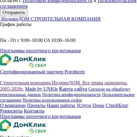
согласен с
Политикой конфиденциальности
и
Пользовательским
соглашением
Отправить
ИндивиДОМ
СТРОИТЕЛЬНАЯ КОМПАНИЯ
График работы
Пн - Пт с 9:00–18:00 Сб 10:00–16:00
Программы ипотечного кредитования
Сертифицированный партнер Porotherm
Строительная компания ИндивиДОМ. Все права защищены.
Карта сайта
2005-2026г.
Made by UNKle
Согласие на обработку
персональных данных
Политика конфиденциальности
Пользовательское
соглашение
Политика использования сookie
О компании
Проекты
Наши работы
Услуги
Цены
СтройБлог
Реквизиты
Контакты
Программы ипотечного кредитования