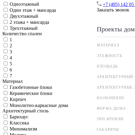
Одноэтажный
+7 (495) 142 05
Заказать звонок
Один этаж + мансарда
Двухэтажный
2 этажа + мансарда
Проекты дом
Трехэтажный
Количество спален
1
МАТЕРИАЛ
2
3
ЭТАЖНОСТЬ
4
5
ПЛОЩАДЬ
6
7
АРХИТЕКТУРНЫЙ 
Материал
Газобетонные блоки
АРХИТЕКТУРНЫЕ 
Керамические блоки
НАЗНАЧЕНИЕ
Кирпич
Монолитно-каркасные дома
ФОРМА ДОМА
Архитектурный стиль
Барнхаус
ТИП КРОВЛИ
Классика
Минимализм
ГАБАРИТЫ
Модерн