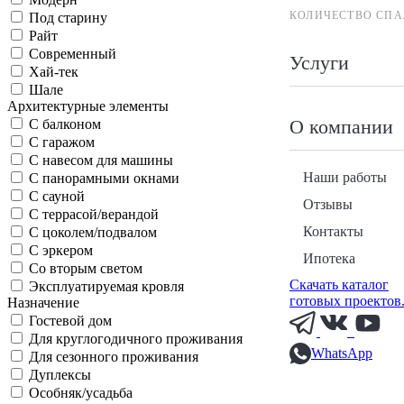
КОЛИЧЕСТВО СПА
Под старину
Райт
Современный
Услуги
Хай-тек
Шале
Архитектурные элементы
О компании
С балконом
С гаражом
С навесом для машины
Наши работы
С панорамными окнами
С сауной
Отзывы
С террасой/верандой
Контакты
С цоколем/подвалом
С эркером
Ипотека
Со вторым светом
Скачать каталог
Эксплуатируемая кровля
готовых проектов
Назначение
Гостевой дом
Для круглогодичного проживания
WhatsApp
Для сезонного проживания
Дуплексы
Особняк/усадьба