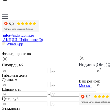
info@individoms.ru
АКЦИИ
Избранное (
0
)
WhatsApp
Фильтр проектов
ИндивиДОМ
СТР
Площадь, м2
КО
2
-
м
Габариты дома
Длина, м
Ваш регион:
-
м
Москва
Ширина, м
-
м
Цена, руб
-
Этажность