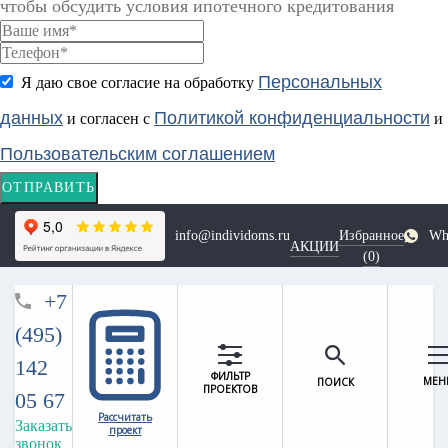
чтобы обсудить условия ипотечного кредитования
Персональных
Я даю свое согласие на обработку
данных
Политикой конфиденциальности
и согласен с
и
Пользовательским соглашением
ОТПРАВИТЬ
info@individoms.ru
Избранное
Wh
АКЦИИ
(
0
)
+7
(495)
142
ФИЛЬТР
МЕ
ПОИСК
ПРОЕКТОВ
05 67
Главная
|
О компании
|
Новости
|
Рассчитать
Заказать
«ИндивДОМ» в октябрьском выпуске Бизнес-журнала
проект
звонок