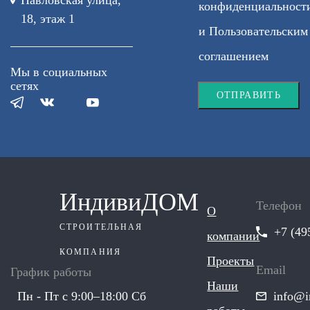
Павловская улица,
конфиденциальност
18, этаж 1
и
Пользовательским
соглашением
Мы в социальных
сетях
ОТПРАВИТЬ
ИндивиДОМ
Телефон
О
СТРОИТЕЛЬНАЯ
+7 (49
компании
КОМПАНИЯ
Проекты
Email
График работы
Наши
Пн - Пт с 9:00–18:00 Сб
info@i