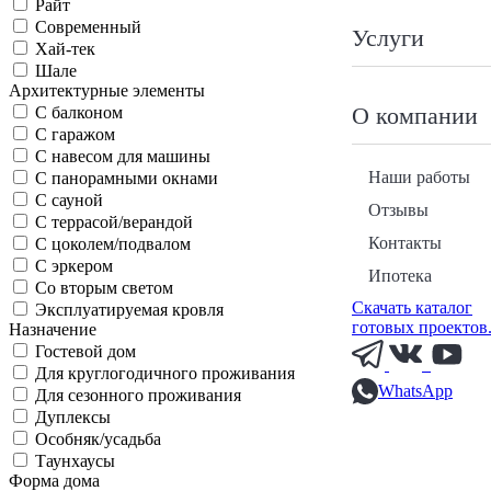
Райт
Современный
Услуги
Хай-тек
Шале
Архитектурные элементы
О компании
С балконом
С гаражом
С навесом для машины
Наши работы
С панорамными окнами
С сауной
Отзывы
С террасой/верандой
Контакты
С цоколем/подвалом
С эркером
Ипотека
Со вторым светом
Скачать каталог
Эксплуатируемая кровля
готовых проектов
Назначение
Гостевой дом
Для круглогодичного проживания
WhatsApp
Для сезонного проживания
Дуплексы
Особняк/усадьба
Таунхаусы
Форма дома