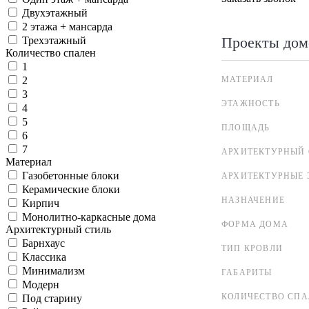
Двухэтажный
2 этажа + мансарда
Проекты дом
Трехэтажный
Количество спален
1
МАТЕРИАЛ
2
3
ЭТАЖНОСТЬ
4
5
ПЛОЩАДЬ
6
7
АРХИТЕКТУРНЫЙ 
Материал
Газобетонные блоки
АРХИТЕКТУРНЫЕ 
Керамические блоки
НАЗНАЧЕНИЕ
Кирпич
Монолитно-каркасные дома
ФОРМА ДОМА
Архитектурный стиль
Барнхаус
ТИП КРОВЛИ
Классика
Минимализм
ГАБАРИТЫ
Модерн
КОЛИЧЕСТВО СПА
Под старину