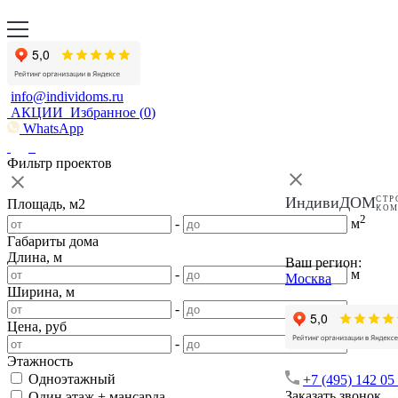
info@individoms.ru
АКЦИИ
Избранное (
0
)
WhatsApp
Фильтр проектов
ИндивиДОМ
СТР
Площадь, м2
КО
2
-
м
Габариты дома
Длина, м
Ваш регион:
-
м
Москва
Ширина, м
-
м
Цена, руб
-
Этажность
Одноэтажный
+7 (495) 142 05
Заказать звонок
Один этаж + мансарда