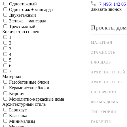
Одноэтажный
+7 (495) 142 05
Заказать звонок
Один этаж + мансарда
Двухэтажный
2 этажа + мансарда
Проекты дом
Трехэтажный
Количество спален
1
МАТЕРИАЛ
2
3
ЭТАЖНОСТЬ
4
5
ПЛОЩАДЬ
6
7
АРХИТЕКТУРНЫЙ 
Материал
Газобетонные блоки
АРХИТЕКТУРНЫЕ 
Керамические блоки
НАЗНАЧЕНИЕ
Кирпич
Монолитно-каркасные дома
ФОРМА ДОМА
Архитектурный стиль
Барнхаус
ТИП КРОВЛИ
Классика
Минимализм
ГАБАРИТЫ
Модерн