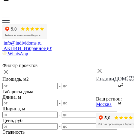
info@individoms.ru
АКЦИИ
Избранное (
0
)
WhatsApp
Фильтр проектов
ИндивиДОМ
СТР
Площадь, м2
КО
2
-
м
Габариты дома
Длина, м
Ваш регион:
-
м
Москва
Ширина, м
-
м
Цена, руб
-
Этажность