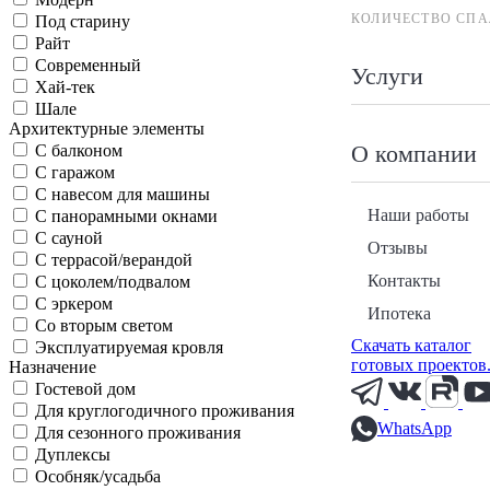
КОЛИЧЕСТВО СПА
Под старину
Райт
Современный
Услуги
Хай-тек
Шале
Архитектурные элементы
О компании
С балконом
С гаражом
С навесом для машины
Наши работы
С панорамными окнами
С сауной
Отзывы
С террасой/верандой
Контакты
С цоколем/подвалом
С эркером
Ипотека
Со вторым светом
Скачать каталог
Эксплуатируемая кровля
готовых проектов
Назначение
Гостевой дом
Для круглогодичного проживания
WhatsApp
Для сезонного проживания
Дуплексы
Особняк/усадьба