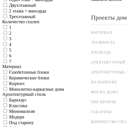
Двухэтажный
2 этажа + мансарда
Проекты дом
Трехэтажный
Количество спален
1
МАТЕРИАЛ
2
3
ЭТАЖНОСТЬ
4
5
ПЛОЩАДЬ
6
7
АРХИТЕКТУРНЫЙ 
Материал
Газобетонные блоки
АРХИТЕКТУРНЫЕ 
Керамические блоки
НАЗНАЧЕНИЕ
Кирпич
Монолитно-каркасные дома
ФОРМА ДОМА
Архитектурный стиль
Барнхаус
ТИП КРОВЛИ
Классика
Минимализм
ГАБАРИТЫ
Модерн
КОЛИЧЕСТВО СПА
Под старину