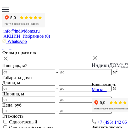
info@individoms.ru
АКЦИИ
Избранное (
0
)
WhatsApp
Фильтр проектов
ИндивиДОМ
СТР
Площадь, м2
КО
2
-
м
Габариты дома
Длина, м
Ваш регион:
-
м
Москва
Ширина, м
-
м
Цена, руб
-
Этажность
Одноэтажный
+7 (495) 142 05
Заказать звонок
Один этаж + мансарда