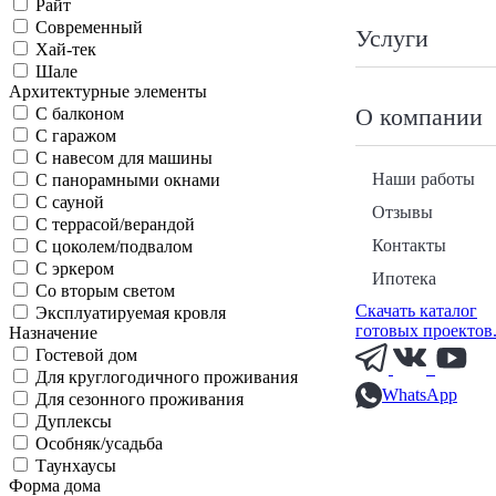
Райт
Современный
Услуги
Хай-тек
Шале
Архитектурные элементы
О компании
С балконом
С гаражом
С навесом для машины
Наши работы
С панорамными окнами
С сауной
Отзывы
С террасой/верандой
Контакты
С цоколем/подвалом
С эркером
Ипотека
Со вторым светом
Скачать каталог
Эксплуатируемая кровля
готовых проектов
Назначение
Гостевой дом
Для круглогодичного проживания
WhatsApp
Для сезонного проживания
Дуплексы
Особняк/усадьба
Таунхаусы
Форма дома