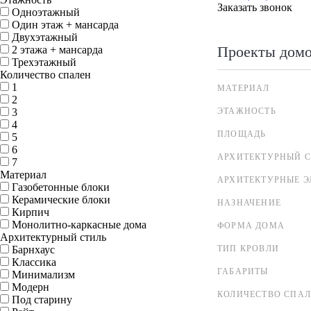
Заказать звонок
Одноэтажный
Один этаж + мансарда
Двухэтажный
Проекты дом
2 этажа + мансарда
Трехэтажный
Количество спален
1
МАТЕРИАЛ
2
3
ЭТАЖНОСТЬ
4
ПЛОЩАДЬ
5
6
АРХИТЕКТУРНЫЙ С
7
Материал
АРХИТЕКТУРНЫЕ 
Газобетонные блоки
Керамические блоки
НАЗНАЧЕНИЕ
Кирпич
Монолитно-каркасные дома
ФОРМА ДОМА
Архитектурный стиль
Барнхаус
ТИП КРОВЛИ
Классика
ГАБАРИТЫ
Минимализм
Модерн
КОЛИЧЕСТВО СПА
Под старину