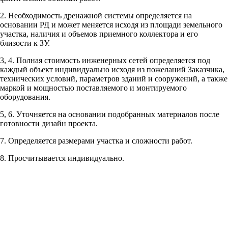
2. Необходимость дренажной системы определяется на
Рассчитывается индивидуально
основании РД и может меняется исходя из площади земельного
Рассчитывается индивидуально
участка, наличия и объемов приемного коллектора и его
Рассчитывается индивидуально
близости к ЗУ.
3, 4. Полная стоимость инженерных сетей определяется под
Рассчитывается индивидуально
каждый объект индивидуально исходя из пожеланий Заказчика,
технических условий, параметров зданий и сооружений, а также
маркой и мощностью поставляемого и монтируемого
оборудования.
5, 6. Уточняется на основании подобранных материалов после
готовности дизайн проекта.
Рассчитывается индивидуально
7. Определяется размерами участка и сложности работ.
Рассчитывается индивидуально
8. Просчитывается индивидуально.
Рассчитывается индивидуально
Рассчитывается индивидуально
Рассчитывается индивидуально