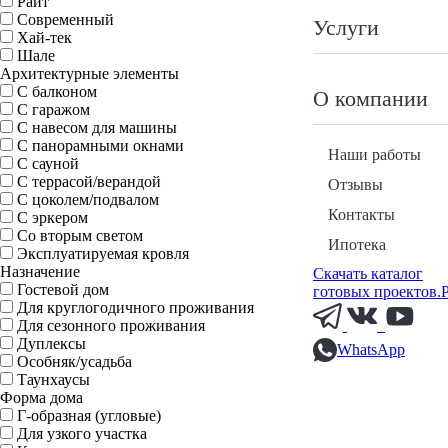
Райт
Современный
Услуги
Хай-тек
Шале
Архитектурные элементы
С балконом
О компании
С гаражом
С навесом для машины
С панорамными окнами
Наши работы
С сауной
С террасой/верандой
Отзывы
С цоколем/подвалом
Контакты
С эркером
Со вторым светом
Ипотека
Эксплуатируемая кровля
Назначение
Скачать каталог
Гостевой дом
готовых проектов.
Для круглогодичного проживания
Для сезонного проживания
Дуплексы
WhatsApp
Особняк/усадьба
Таунхаусы
Форма дома
Г-образная (угловые)
Для узкого участка