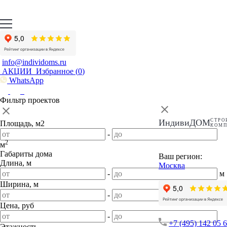
info@individoms.ru
АКЦИИ
Избранное (
0
)
WhatsApp
Фильтр проектов
ИндивиДОМ
СТРО
Площадь, м2
КОМ
-
2
м
Габариты дома
Ваш регион:
Длина, м
Москва
-
м
Ширина, м
-
м
Цена, руб
-
+7 (495) 142 05 
Этажность