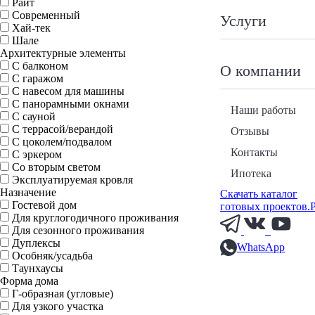
Райт
Современный
Услуги
Хай-тек
Шале
Архитектурные элементы
С балконом
О компании
С гаражом
С навесом для машины
С панорамными окнами
Наши работы
С сауной
С террасой/верандой
Отзывы
С цоколем/подвалом
Контакты
С эркером
Со вторым светом
Ипотека
Эксплуатируемая кровля
Назначение
Скачать каталог
Гостевой дом
готовых проектов.
Для круглогодичного проживания
Для сезонного проживания
Дуплексы
WhatsApp
Особняк/усадьба
Таунхаусы
Форма дома
Г-образная (угловые)
Для узкого участка