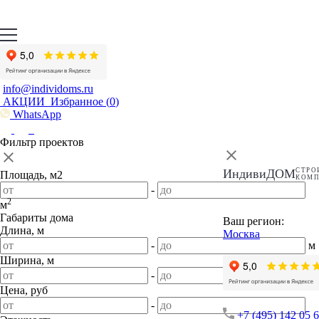
info@individoms.ru
АКЦИИ
Избранное (
0
)
WhatsApp
Фильтр проектов
ИндивиДОМ
СТРО
Площадь, м2
КОМ
-
2
м
Габариты дома
Ваш регион:
Длина, м
Москва
-
м
Ширина, м
-
м
Цена, руб
-
+7 (495) 142 05 