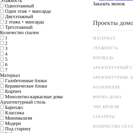
Этажность
Заказать звонок
Одноэтажный
Один этаж + мансарда
Двухэтажный
Проекты дом
2 этажа + мансарда
Трехэтажный
Количество спален
1
МАТЕРИАЛ
2
3
ЭТАЖНОСТЬ
4
ПЛОЩАДЬ
5
6
АРХИТЕКТУРНЫЙ С
7
Материал
АРХИТЕКТУРНЫЕ 
Газобетонные блоки
Керамические блоки
НАЗНАЧЕНИЕ
Кирпич
Монолитно-каркасные дома
ФОРМА ДОМА
Архитектурный стиль
Барнхаус
ТИП КРОВЛИ
Классика
ГАБАРИТЫ
Минимализм
Модерн
КОЛИЧЕСТВО СПА
Под старину