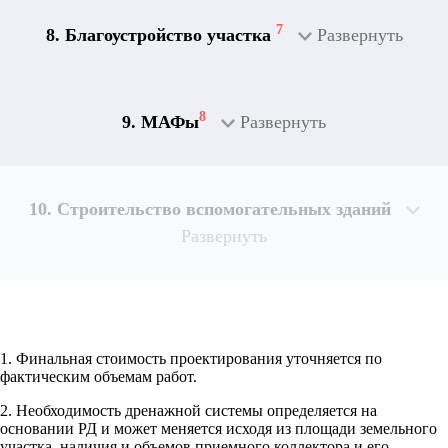
7
8. Благоустройство участка
Развернуть
8
9. МАФы
Развернуть
10. Строительство вспомогательных зданий
Развернуть
1. Финальная стоимость проектирования уточняется по
Рассчитывается индивидуально
фактическим объемам работ.
2. Необходимость дренажной системы определяется на
Рассчитывается индивидуально
основании РД и может меняется исходя из площади земельного
Рассчитывается индивидуально
участка, наличия и объемов приемного коллектора и его