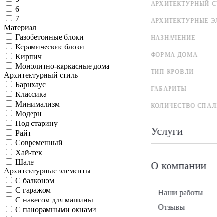
АРХИТЕКТУРНЫЙ С
6
7
АРХИТЕКТУРНЫЕ Э
Материал
Газобетонные блоки
НАЗНАЧЕНИЕ
Керамические блоки
ФОРМА ДОМА
Кирпич
Монолитно-каркасные дома
ТИП КРОВЛИ
Архитектурный стиль
Барнхаус
ГАБАРИТЫ
Классика
Минимализм
КОЛИЧЕСТВО СПАЛ
Модерн
Под старину
Услуги
Райт
Современный
Хай-тек
Шале
О компании
Архитектурные элементы
С балконом
С гаражом
Наши работы
С навесом для машины
Отзывы
С панорамными окнами