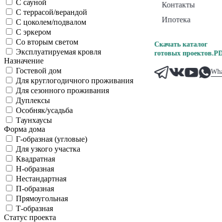
С сауной
Контакты
С террасой/верандой
Ипотека
С цоколем/подвалом
С эркером
Со вторым светом
Скачать каталог
Эксплуатируемая кровля
готовых проектов.PD
Назначение
Гостевой дом
Wha
Для круглогодичного проживания
Для сезонного проживания
Дуплексы
Особняк/усадьба
Таунхаусы
Форма дома
Г-образная (угловые)
Для узкого участка
Квадратная
Н-образная
Нестандартная
П-образная
Прямоугольная
Т-образная
Статус проекта