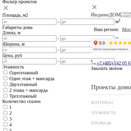
Фильтр проектов
ИндивиДОМ
СТРО
Площадь, м2
КОМП
2
-
м
Габариты дома
Ваш регион:
Мос
Длина, м
-
м
Ширина, м
-
м
Цена, руб
-
+7 (495) 142 05 6
Этажность
Заказать звонок
Одноэтажный
Один этаж + мансарда
Двухэтажный
Проекты домо
2 этажа + мансарда
Трехэтажный
Количество спален
МАТЕРИАЛ
1
2
ЭТАЖНОСТЬ
3
ПЛОЩАДЬ
4
5