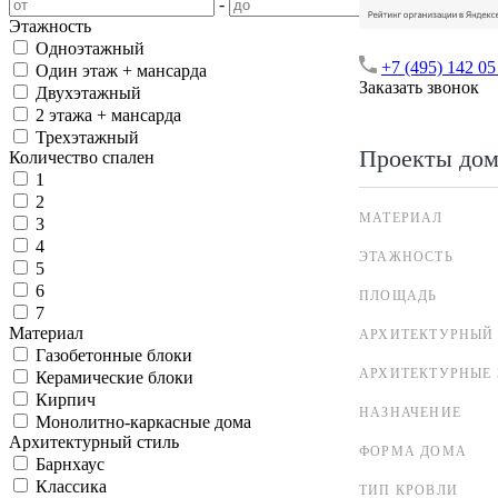
-
Этажность
Одноэтажный
+7 (495) 142 05
Один этаж + мансарда
Заказать звонок
Двухэтажный
2 этажа + мансарда
Трехэтажный
Проекты дом
Количество спален
1
2
МАТЕРИАЛ
3
4
ЭТАЖНОСТЬ
5
6
ПЛОЩАДЬ
7
Материал
АРХИТЕКТУРНЫЙ
Газобетонные блоки
АРХИТЕКТУРНЫЕ
Керамические блоки
Кирпич
НАЗНАЧЕНИЕ
Монолитно-каркасные дома
Архитектурный стиль
ФОРМА ДОМА
Барнхаус
Классика
ТИП КРОВЛИ