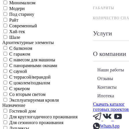
Минимализм
ГАБАРИТЫ
Модерн
Под старину
КОЛИЧЕСТВО СП
Райт
Современный
Хай-тек
Услуги
Шале
Архитектурные элементы
С балконом
О компании
С гаражом
С навесом для машины
С панорамными окнами
Наши работы
С сауной
С террасой/верандой
Отзывы
С цоколем/подвалом
Контакты
С эркером
Со вторым светом
Ипотека
Эксплуатируемая кровля
Скачать каталог
Назначение
готовых проектов
Гостевой дом
Для круглогодичного проживания
Для сезонного проживания
WhatsApp
Дуплексы