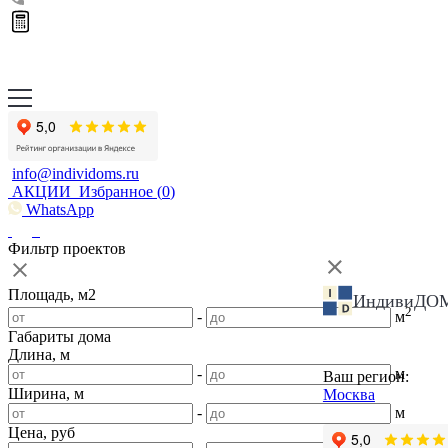
info@individoms.ru
АКЦИИ
Избранное (
0
)
WhatsApp
Фильтр проектов
Площадь, м2
ИндивиДО
2
-
м
Габариты дома
Длина, м
-
м
Ваш регион:
Ширина, м
Москва
-
м
Цена, руб