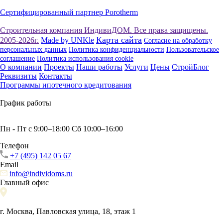
Сертифицированный партнер Porotherm
Строительная компания ИндивиДОМ. Все права защищены.
Карта сайта
2005-2026г.
Made by UNKle
Согласие на обработку
персональных данных
Политика конфиденциальности
Пользовательское
соглашение
Политика использования сookie
О компании
Проекты
Наши работы
Услуги
Цены
СтройБлог
Реквизиты
Контакты
Программы ипотечного кредитования
График работы
Пн - Пт с 9:00–18:00 Сб 10:00–16:00
Телефон
+7 (495) 142 05 67
Email
info@individoms.ru
Главный офис
г. Москва, Павловская улица, 18, этаж 1