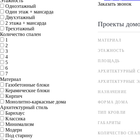
Этажность
Заказать звонок
Одноэтажный
Один этаж + мансарда
Двухэтажный
Проекты дом
2 этажа + мансарда
Трехэтажный
Количество спален
1
МАТЕРИАЛ
2
3
ЭТАЖНОСТЬ
4
ПЛОЩАДЬ
5
6
АРХИТЕКТУРНЫЙ С
7
Материал
АРХИТЕКТУРНЫЕ 
Газобетонные блоки
Керамические блоки
НАЗНАЧЕНИЕ
Кирпич
Монолитно-каркасные дома
ФОРМА ДОМА
Архитектурный стиль
Барнхаус
ТИП КРОВЛИ
Классика
ГАБАРИТЫ
Минимализм
Модерн
КОЛИЧЕСТВО СПА
Под старину