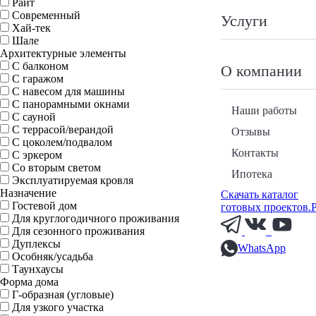
Райт
Современный
Услуги
Хай-тек
Шале
Архитектурные элементы
С балконом
О компании
С гаражом
С навесом для машины
С панорамными окнами
Наши работы
С сауной
С террасой/верандой
Отзывы
С цоколем/подвалом
Контакты
С эркером
Со вторым светом
Ипотека
Эксплуатируемая кровля
Назначение
Скачать каталог
Гостевой дом
готовых проектов.
Для круглогодичного проживания
Для сезонного проживания
Дуплексы
WhatsApp
Особняк/усадьба
Таунхаусы
Форма дома
Г-образная (угловые)
Для узкого участка