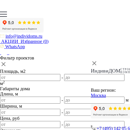
info@individoms.ru
АКЦИИ
Избранное (
0
)
WhatsApp
Фильтр проектов
ИндивиДОМ
СТРО
Площадь, м2
КОМ
-
2
м
Габариты дома
Ваш регион:
Длина, м
Москва
-
м
Ширина, м
-
м
Цена, руб
-
+7 (495) 142 05 