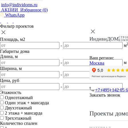
info@individoms.ru
АКЦИИ
Избранное (
0
)
WhatsApp
Фильтр проектов
ИндивиДОМ
СТРО
Площадь, м2
КОМ
-
м
Габариты дома
Длина, м
Ваш регион:
-
м
Москва
Ширина, м
-
м
Цена, руб
-
+7 (495) 142 05 
Этажность
Заказать звонок
Одноэтажный
Один этаж + мансарда
Двухэтажный
Проекты дом
2 этажа + мансарда
Трехэтажный
Количество спален