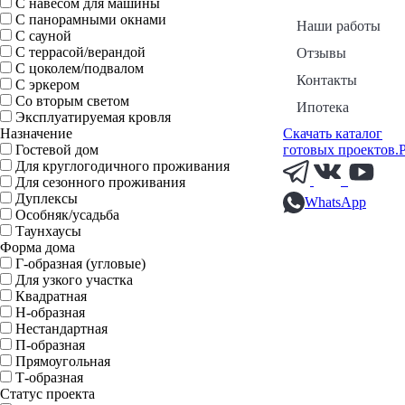
С навесом для машины
С панорамными окнами
Наши работы
С сауной
С террасой/верандой
Отзывы
С цоколем/подвалом
Контакты
С эркером
Со вторым светом
Ипотека
Эксплуатируемая кровля
Назначение
Скачать каталог
Гостевой дом
готовых проектов.
Для круглогодичного проживания
Для сезонного проживания
Дуплексы
WhatsApp
Особняк/усадьба
Таунхаусы
Форма дома
Г-образная (угловые)
Для узкого участка
Квадратная
Н-образная
Нестандартная
П-образная
Прямоугольная
Т-образная
Статус проекта