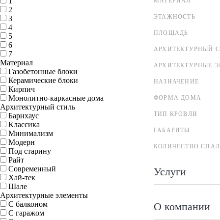
1
МАТЕРИАЛ
2
ЭТАЖНОСТЬ
3
4
ПЛОЩАДЬ
5
6
АРХИТЕКТУРНЫЙ С
7
Материал
АРХИТЕКТУРНЫЕ 
Газобетонные блоки
Керамические блоки
НАЗНАЧЕНИЕ
Кирпич
Монолитно-каркасные дома
ФОРМА ДОМА
Архитектурный стиль
ТИП КРОВЛИ
Барнхаус
Классика
ГАБАРИТЫ
Минимализм
Модерн
КОЛИЧЕСТВО СПА
Под старину
Райт
Современный
Услуги
Хай-тек
Шале
Архитектурные элементы
С балконом
О компании
С гаражом