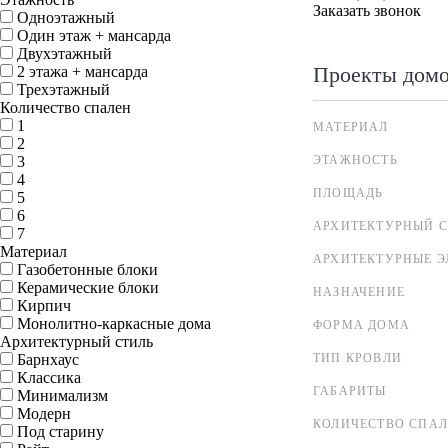
Заказать звонок
Одноэтажный
Один этаж + мансарда
Двухэтажный
Проекты дом
2 этажа + мансарда
Трехэтажный
Количество спален
1
МАТЕРИАЛ
2
3
ЭТАЖНОСТЬ
4
ПЛОЩАДЬ
5
6
АРХИТЕКТУРНЫЙ С
7
Материал
АРХИТЕКТУРНЫЕ 
Газобетонные блоки
Керамические блоки
НАЗНАЧЕНИЕ
Кирпич
Монолитно-каркасные дома
ФОРМА ДОМА
Архитектурный стиль
Барнхаус
ТИП КРОВЛИ
Классика
ГАБАРИТЫ
Минимализм
Модерн
КОЛИЧЕСТВО СПА
Под старину