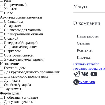
Райт
Современный
Услуги
Хай-тек
Шале
Архитектурные элементы
С балконом
О компании
С гаражом
С навесом для машины
С панорамными окнами
Наши работы
С сауной
С террасой/верандой
Отзывы
С цоколем/подвалом
Контакты
С эркером
Со вторым светом
Ипотека
Эксплуатируемая кровля
Назначение
Скачать каталог
Гостевой дом
готовых проектов.
Для круглогодичного проживания
Для сезонного проживания
Дуплексы
WhatsApp
Особняк/усадьба
Таунхаусы
Форма дома
Г-образная (угловые)
Для узкого участка