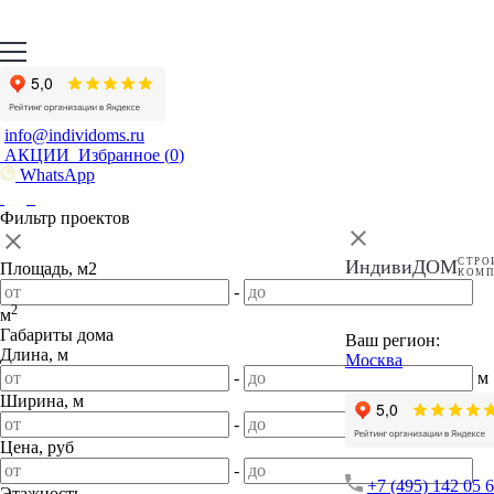
info@individoms.ru
АКЦИИ
Избранное (
0
)
WhatsApp
Фильтр проектов
ИндивиДОМ
СТРО
Площадь, м2
КОМ
-
2
м
Габариты дома
Ваш регион:
Длина, м
Москва
-
м
Ширина, м
-
м
Цена, руб
-
+7 (495) 142 05 
Этажность