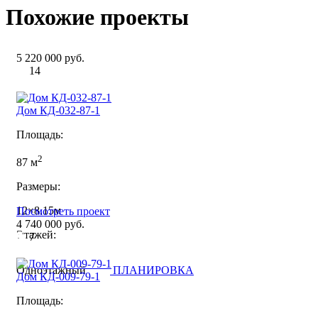
Похожие проекты
5 220 000 руб.
14
Дом КД-032-87-1
Площадь:
2
87 м
Размеры:
12×8.15м
Посмотреть проект
4 740 000 руб.
Этажей:
7
Одноэтажный
ПЛАНИРОВКА
Дом КД-009-79-1
Площадь: