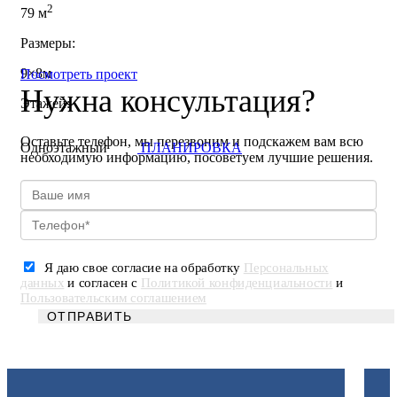
2
79 м
Размеры:
9×8м
Посмотреть проект
Нужна консультация?
Этажей:
Оставьте телефон, мы перезвоним и подскажем вам всю
Одноэтажный
ПЛАНИРОВКА
необходимую информацию, посоветуем лучшие решения.
Я даю свое согласие на обработку
Персональных
данных
и согласен с
Политикой конфиденциальности
и
Пользовательским соглашением
ОТПРАВИТЬ