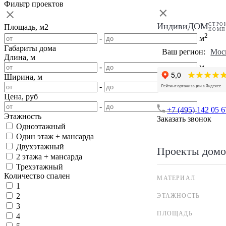
Фильтр проектов
ИндивиДОМ
СТРО
Площадь, м2
КОМП
2
-
м
Габариты дома
Ваш регион:
Мос
Длина, м
-
м
Ширина, м
-
м
Цена, руб
-
+7 (495) 142 05 6
Этажность
Заказать звонок
Одноэтажный
Один этаж + мансарда
Двухэтажный
Проекты домо
2 этажа + мансарда
Трехэтажный
Количество спален
МАТЕРИАЛ
1
2
ЭТАЖНОСТЬ
3
ПЛОЩАДЬ
4