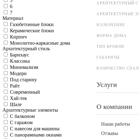
5
АРХИТЕКТУРНЫЙ С
6
7
АРХИТЕКТУРНЫЕ Э
Материал
Газобетонные блоки
НАЗНАЧЕНИЕ
Керамические блоки
ФОРМА ДОМА
Кирпич
Монолитно-каркасные дома
ТИП КРОВЛИ
Архитектурный стиль
Барнхаус
ГАБАРИТЫ
Классика
Минимализм
КОЛИЧЕСТВО СПАЛ
Модерн
Под старину
Услуги
Райт
Современный
Хай-тек
Шале
О компании
Архитектурные элементы
С балконом
С гаражом
Наши работы
С навесом для машины
Отзывы
С панорамными окнами